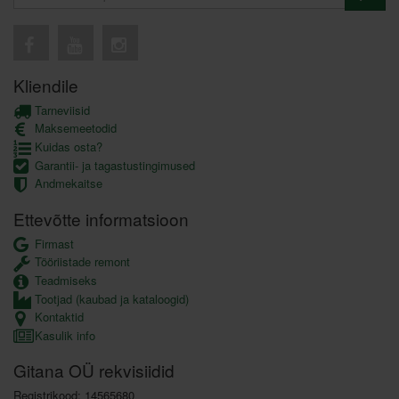
Kliendile
Tarneviisid
Maksemeetodid
Kuidas osta?
Garantii- ja tagastustingimused
Andmekaitse
Ettevõtte informatsioon
Firmast
Tööriistade remont
Teadmiseks
Tootjad (kaubad ja kataloogid)
Kontaktid
Kasulik info
Gitana OÜ rekvisiidid
Registrikood: 14565680