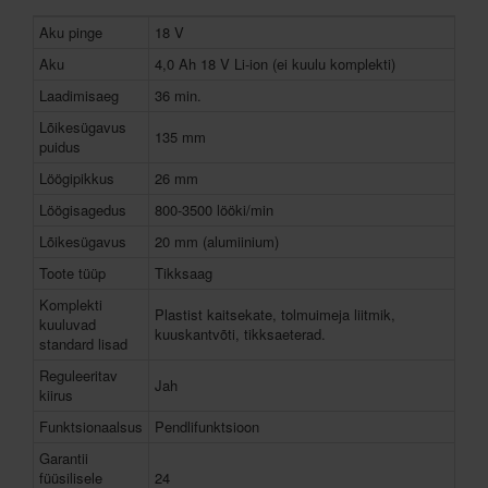
Aku pinge
18 V
Aku
4,0 Ah 18 V Li-ion (ei kuulu komplekti)
Laadimisaeg
36 min.
Lõikesügavus
135 mm
puidus
Löögipikkus
26 mm
Löögisagedus
800-3500 lööki/min
Lõikesügavus
20 mm (alumiinium)
Toote tüüp
Tikksaag
Komplekti
Plastist kaitsekate, tolmuimeja liitmik,
kuuluvad
kuuskantvõti, tikksaeterad.
standard lisad
Reguleeritav
Jah
kiirus
Funktsionaalsus
Pendlifunktsioon
Garantii
füüsilisele
24