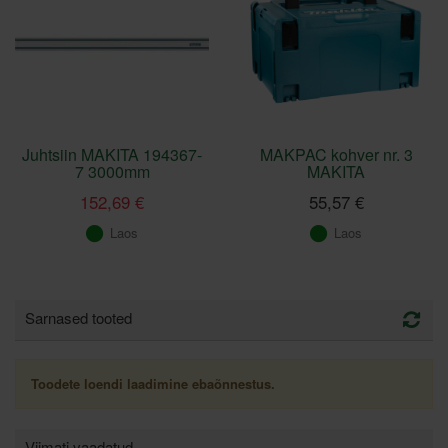
Juhtsiin MAKITA 194367-
MAKPAC kohver nr. 3
7 3000mm
MAKITA
152,69 €
55,57 €
Laos
Laos
Sarnased tooted
Toodete loendi laadimine ebaõnnestus.
Viimati vaadatud