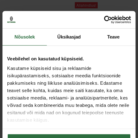
Allahindlus!
Nõusolek
Üksikasjad
Teave
Veebilehel on kasutatud küpsiseid.
2 aku ja laadija komplekt
Turvajalatsid ELTEN
Kasutame küpsiseid sisu ja reklaamide
MAKITA 18 V, 6.0 Ah
Renzo Low ESD S3,
must
isikupärastamiseks, sotsiaalse meedia funktsioonide
401,76 €
pakkumiseks ning liikluse analüüsimiseks. Edastame
67,53 €
Otsas
teavet selle kohta, kuidas meie saiti kasutate, ka oma
Palun vali toote variatsioon
sotsiaalse meedia, reklaami- ja analüüsipartneritele, kes
võivad seda kombineerida muu teabega, mida olete neile
esitanud või mida nad on kogunud teiepoolse teenuste
Allahinnatud!
kasutamise käigus.