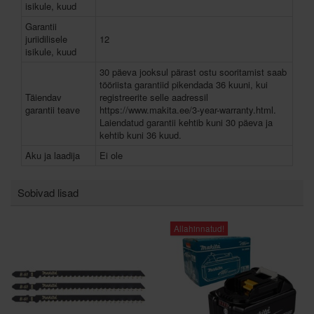
isikule, kuud
Garantii
juriidilisele
12
isikule, kuud
30 päeva jooksul pärast ostu sooritamist saab
tööriista garantiid pikendada 36 kuuni, kui
Täiendav
registreerite selle aadressil
garantii teave
https://www.makita.ee/3-year-warranty.html.
Laiendatud garantii kehtib kuni 30 päeva ja
kehtib kuni 36 kuud.
Aku ja laadija
Ei ole
Sobivad lisad
Allahinnatud!