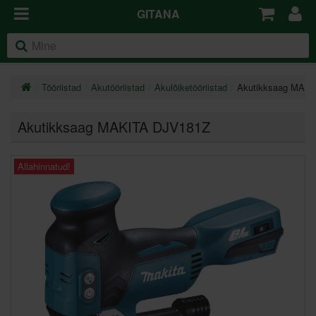
GITANA
Tööriistad
Akutööriistad
Akulõiketööriistad
Akutikksaag MAK
Akutikksaag MAKITA DJV181Z
Allahinnatud!