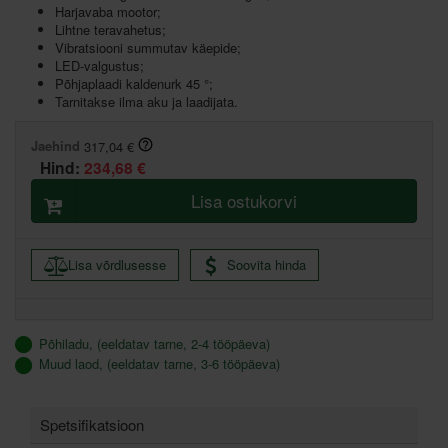
Harjavaba mootor;
Lihtne teravahetus;
Vibratsiooni summutav käepide;
LED-valgustus;
Põhjaplaadi kaldenurk 45 °;
Tarnitakse ilma aku ja laadijata.
Jaehind
317,04 €
Hind:
234,68 €
Lisa ostukorvi
Lisa võrdlusesse
Soovita hinda
Põhiladu, (eeldatav tarne, 2-4 tööpäeva)
Muud laod, (eeldatav tarne, 3-6 tööpäeva)
Spetsifikatsioon