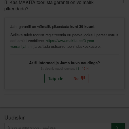
Kas MAKITA tööriista garantii on võimalik
pikendada?
Jah,
garantii
on
võimalik
pikendada
kuni
36
kuuni
.
Selleks
tuleb
tööriist
registreerida
30
päeva
jooksul
pärast
ostu
s
ooritamist
veebilehel
https://www.makita.ee/3-year-
warranty.html
ja
esitada
ostuarve
teeninduskeskusele
.
Ar ši informacija Jums buvo naudinga?
Straipsnio naudingumas:
111
/
514
Taip
Ne
Uudiskiri