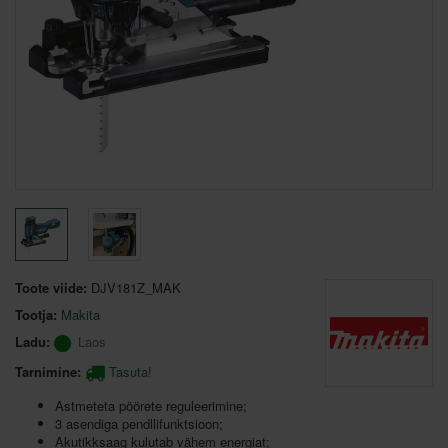
Toote viide:
DJV181Z_MAK
Tootja:
Makita
Ladu:
Laos
Tarnimine:
Tasuta!
Astmeteta pöörete reguleerimine;
3 asendiga pendllifunktsioon;
Akutikksaag kulutab vähem energiat;