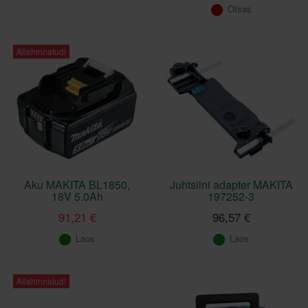
Otsas
Allahinnatud!
Aku MAKITA BL1850,
Juhtsiini adapter MAKITA
18V 5.0Ah
197252-3
91,21 €
96,57 €
Laos
Laos
Allahinnatud!