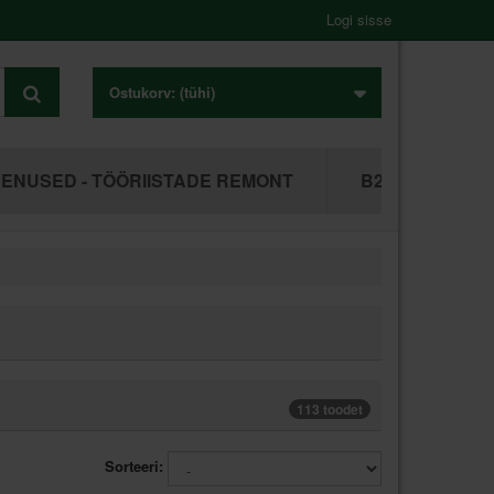
Logi sisse
Ostukorv:
(tühi)
ENUSED - TÖÖRIISTADE REMONT
B2B ÄRIKLIEN
113 toodet
Sorteeri: