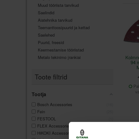
Muud tööriista tarvikud
Saelindid
Aiatehnika tarvikud
Teemanttoosipuurid ja kettad
Saelehed
Puurid, freesid
Keermestamise tööriistad
Kolmnu
Metalo tekinimo įrankiai
94 
Toote filtrid
Pal
va
Tootja
Bosch Accessories
16
Fein
25
FESTOOL
1
FLEX Accessories
1
HiKOKI Accessories
1