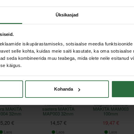
ilõikamise
Ristilõikamise
Ristilõikamise
Üksikasjad
era MAKITA
saetera MAKITA
saetera MAKITA
006 32 mm
MAP005 45mm
MAM006 32mm
5,96 €
34,91 €
37,57 €
siseid.
Laos
Laos
Laos
eklaamide isikupärastamiseks, sotsiaalse meedia funktsioonide 
vet selle kohta, kuidas meie saiti kasutate, ka oma sotsiaalse 
ivad seda kombineerida muu teabega, mida olete neile esitanud 
Allahinnatud!
se käigus.
Kohanda
ilõikamise
Ristilõikamise
Segment saetera
era MAKITA
saetera MAKITA
MAKITA MAM003
004 32mm
MAP003 32mm
100mm
5,20 €
14,57 €
19,47 €
Laos
Laos
Laos