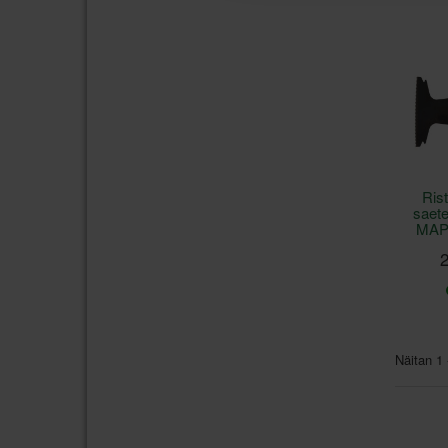
Rist
saet
MAP
2
Näitan 1 