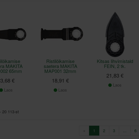
ilõikamise
Ristilõikamise
Kitsas lihvimistald
era MAKITA
saetera MAKITA
FEIN, 2 tk.
002 65mm
MAP001 32mm
21,83 €
3,68 €
18,91 €
Laos
Laos
Laos
- 20 113-st
«
1
2
3
...
6