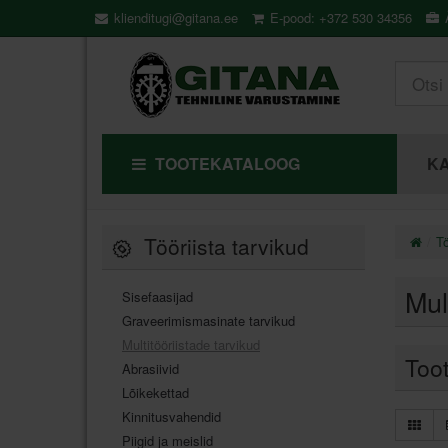
klienditugi@gitana.ee
E-pood: +372 530 34356
Ä
TOOTEKATALOOG
KA
Tööriista tarvikud
Tö
Mul
Sisefaasijad
Graveerimismasinate tarvikud
Multitööriistade tarvikud
Too
Abrasiivid
Lõikekettad
Kinnitusvahendid
Piigid ja meislid