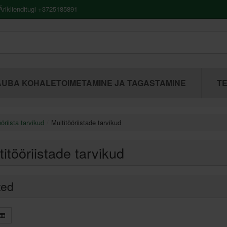
riklienditugi +3725185891
UBA KOHALETOIMETAMINE JA TAGASTAMINE
TE
öriista tarvikud
Multitööriistade tarvikud
titööriistade tarvikud
ted