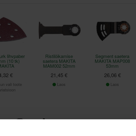
rk lihvpaber
Ristilõikamise
Segment saetera
mm (10 tk)
saetera MAKITA
MAKITA MAP008
MAKITA
MAM002 52mm
53mm
4,32 €
21,45 €
26,06 €
un vali toote
Laos
Laos
riatsioon