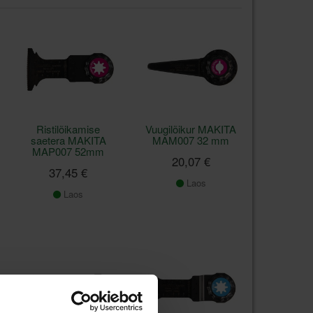
Ristilõikamise
Vuugilõikur MAKITA
saetera MAKITA
MAM007 32 mm
MAP007 52mm
20,07 €
37,45 €
Laos
Laos