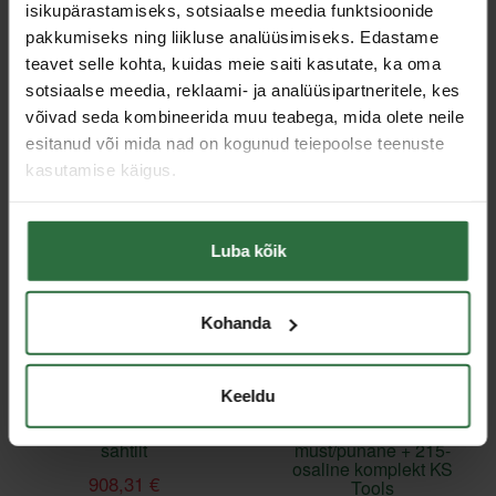
Tööriistakäru koos
Tööriistakäru
isikupärastamiseks, sotsiaalse meedia funktsioonide
tööriistadega
STAHLWILLE TTS 93
pakkumiseks ning liikluse analüüsimiseks. Edastame
STAHLWILLE TTS
660,99 €
93/111
teavet selle kohta, kuidas meie saiti kasutate, ka oma
sotsiaalse meedia, reklaami- ja analüüsipartneritele, kes
Laos
1 742,15 €
võivad seda kombineerida muu teabega, mida olete neile
Laos
esitanud või mida nad on kogunud teiepoolse teenuste
kasutamise käigus.
Allahinnatud!
Allahinnatud!
Luba kõik
Kohanda
Keeldu
215-osaline tööriistakäru
Tööriistakäru
KS TOOLS ECOline, 7
RACINGline
sahtlit
must/punane + 215-
osaline komplekt KS
908,31 €
Tools