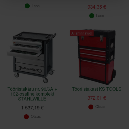
Laos
934,35 €
Laos
Allahinnatud!
Tööriistakäru nr. 90/6A +
Tööriistakast KS TOOLS
132-osaline komplekt
372,61 €
STAHLWILLE
Otsas
1 537,19 €
Otsas