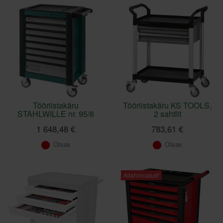
Tööriistakäru
Tööriistakäru KS TOOLS,
STAHLWILLE nr. 95/8
2 sahtlit
1 648,48 €
783,61 €
Otsas
Otsas
Allahinnatud!