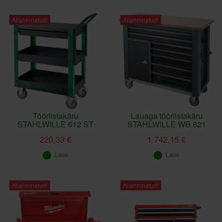
Allahinnatud!
Allahinnatud!
Tööriistakäru
Lauaga tööriistakäru
STAHLWILLE 612 ST
STAHLWILLE WB 621
220,33 €
1 742,15 €
Laos
Laos
Allahinnatud!
Allahinnatud!