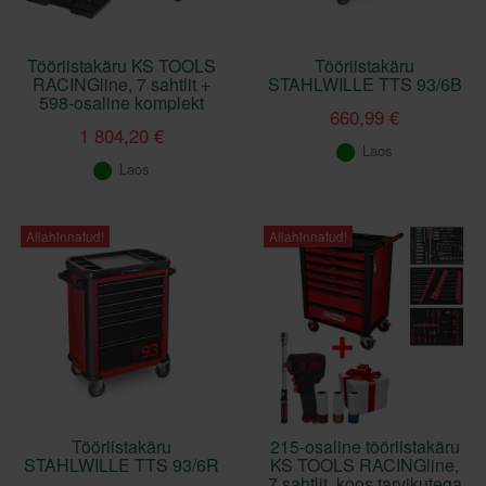
Tööriistakäru KS TOOLS
Tööriistakäru
RACINGline, 7 sahtlit +
STAHLWILLE TTS 93/6B
598-osaline komplekt
660,99 €
1 804,20 €
Laos
Laos
Allahinnatud!
Allahinnatud!
Tööriistakäru
215-osaline tööriistakäru
STAHLWILLE TTS 93/6R
KS TOOLS RACINGline,
7 sahtlit, koos tarvikutega