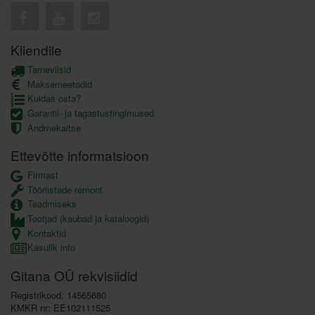
Kliendile
Tarneviisid
Maksemeetodid
Kuidas osta?
Garantii- ja tagastustingimused
Andmekaitse
Ettevõtte informatsioon
Firmast
Tööriistade remont
Teadmiseks
Tootjad (kaubad ja kataloogid)
Kontaktid
Kasulik info
Gitana OÜ rekvisiidid
Registrikood: 14565680
KMKR nr: EE102111525