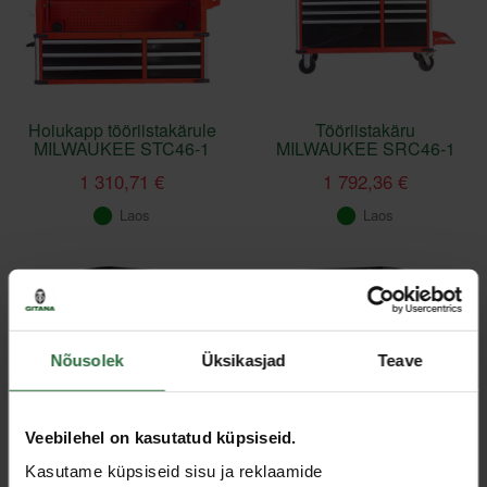
Hoiukapp tööriistakärule
Tööriistakäru
MILWAUKEE STC46-1
MILWAUKEE SRC46-1
1 310,71 €
1 792,36 €
Laos
Laos
Allahinnatud!
Nõusolek
Üksikasjad
Teave
Veebilehel on kasutatud küpsiseid.
Kasutame küpsiseid sisu ja reklaamide