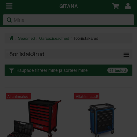
GITANA
Seadmed
Garaažiseadmed
Tööriistakärud
Tööriistakärud
Kaupade filtreerimine ja sorteerimine
21 tooted
Allahinnatud!
Allahinnatud!