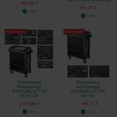
660,99 €
881,32 €
Laos
Laos
Allahinnatud!
Allahinnatud!
Tööriistakäru
Tööriistakäru
tööriistadega
tööriistadega
STAHLWILLE TTS
STAHLWILLE TTS
93/157QR
93/130
2 018,84 €
1 434,71 €
Laos
Laos