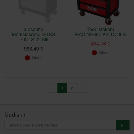
3-osaline
Tööriistakäru
tööriistakomplekt KS
RACINGline KS-TOOLS
TOOLS, 215tk
494,76 €
963,49 €
Otsas
Otsas
«
1
2
»
Uudiskiri