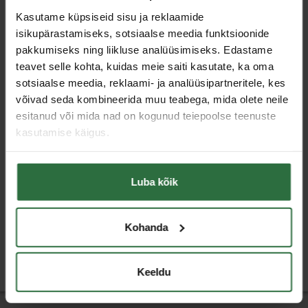
Kasutame küpsiseid sisu ja reklaamide
isikupärastamiseks, sotsiaalse meedia funktsioonide
pakkumiseks ning liikluse analüüsimiseks. Edastame
teavet selle kohta, kuidas meie saiti kasutate, ka oma
sotsiaalse meedia, reklaami- ja analüüsipartneritele, kes
võivad seda kombineerida muu teabega, mida olete neile
esitanud või mida nad on kogunud teiepoolse teenuste
kasutamise käigus.
Jõukorrutaja Multipower
Jõukorrutaja Multipower
STAHLWILLE nr. MP300-
STAHLWILLE nr. MP300-
Luba kõik
2000
3000
3 583,34 €
4 247,20 €
Kohanda
Otsas
Otsas
Keeldu