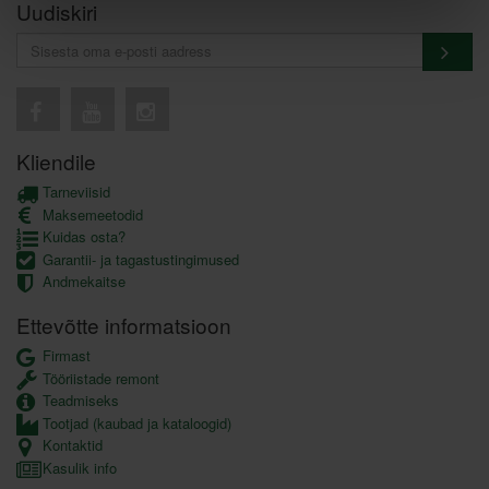
Uudiskiri
Kliendile
Tarneviisid
Maksemeetodid
Kuidas osta?
Garantii- ja tagastustingimused
Andmekaitse
Ettevõtte informatsioon
Firmast
Tööriistade remont
Teadmiseks
Tootjad (kaubad ja kataloogid)
Kontaktid
Kasulik info