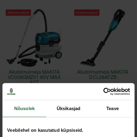
Allahinnatud!
Allahinnatud!
Akutolmuimeja MAKITA
Akutolmuimeja MAKITA
VC006GMZ01 80V MAX
DCL284FZB
XGT
142,45 €
1 126,25 €
Laos
Laos
Nõusolek
Üksikasjad
Teave
Allahinnatud!
Allahinnatud!
Veebilehel on kasutatud küpsiseid.