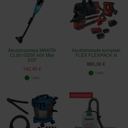
Akutolmuimeja MAKITA
Akutööriistade komplekt
CL001GZ05 40V Max
FLEX FLEXPACK III
XGT
880,30 €
142,45 €
Laos
Laos
Allahinnatud!