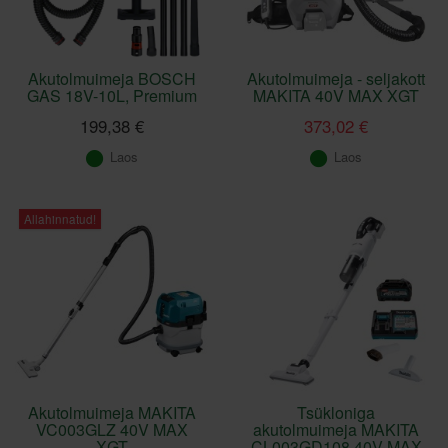
Akutolmuimeja BOSCH
Akutolmuimeja - seljakott
GAS 18V-10L, Premium
MAKITA 40V MAX XGT
199,38 €
373,02 €
Laos
Laos
Allahinnatud!
Akutolmuimeja MAKITA
Tsükloniga
VC003GLZ 40V MAX
akutolmuimeja MAKITA
XGT
CL003GD108 40V MAX