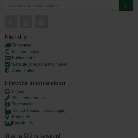
Kliendile
Tarneviisid
Maksemeetodid
Kuidas osta?
Garantii- ja tagastustingimused
Andmekaitse
Ettevõtte informatsioon
Firmast
Tööriistade remont
Teadmiseks
Tootjad (kaubad ja kataloogid)
Kontaktid
Kasulik info
Gitana OÜ rekvisiidid