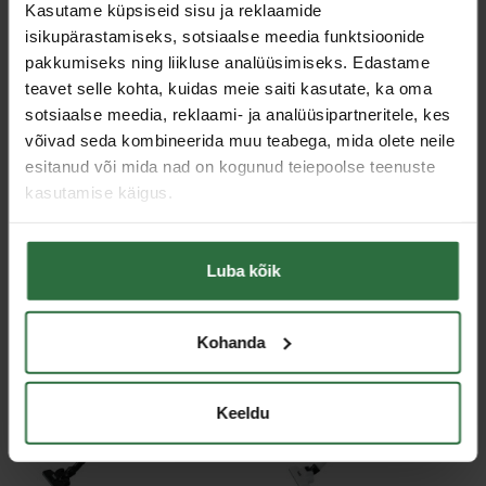
Kasutame küpsiseid sisu ja reklaamide
isikupärastamiseks, sotsiaalse meedia funktsioonide
pakkumiseks ning liikluse analüüsimiseks. Edastame
teavet selle kohta, kuidas meie saiti kasutate, ka oma
sotsiaalse meedia, reklaami- ja analüüsipartneritele, kes
võivad seda kombineerida muu teabega, mida olete neile
Juhtmeta tolmuimeja
Akutolmuimeja MAKITA
MAKITA DCL286FZB
DCL286FZW
esitanud või mida nad on kogunud teiepoolse teenuste
kasutamise käigus.
152,69 €
152,69 €
Laos
Laos
Luba kõik
Allahinnatud!
Allahinnatud!
Kohanda
Keeldu