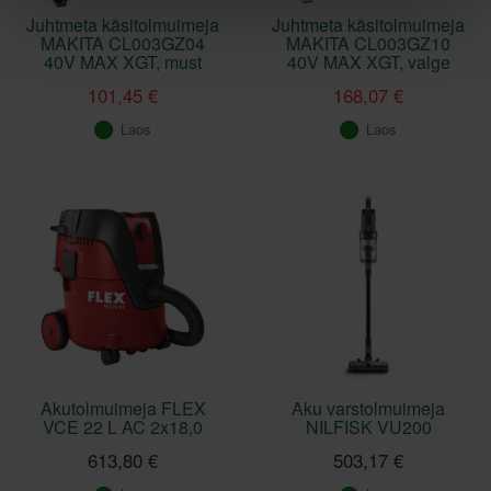
Juhtmeta käsitolmuimeja
Juhtmeta käsitolmuimeja
MAKITA CL003GZ04
MAKITA CL003GZ10
40V MAX XGT, must
40V MAX XGT, valge
101,45 €
168,07 €
Laos
Laos
Akutolmuimeja FLEX
Aku varstolmuimeja
VCE 22 L AC 2x18,0
NILFISK VU200
613,80 €
503,17 €