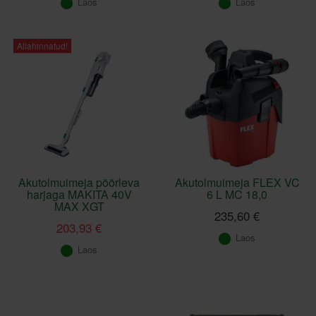
Laos
Laos
Allahinnatud!
Akutolmuimeja pöörleva
Akutolmuimeja FLEX VC
harjaga MAKITA 40V
6 L MC 18,0
MAX XGT
235,60 €
203,93 €
Laos
Laos