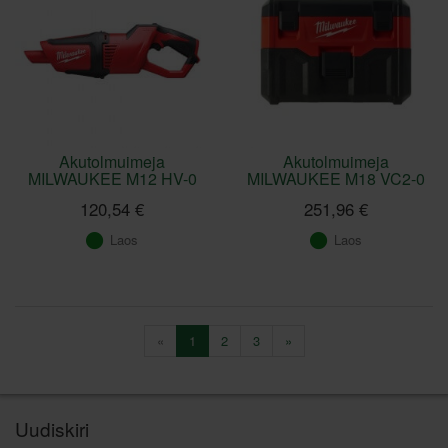
Akutolmuimeja
Akutolmuimeja
MILWAUKEE M12 HV-0
MILWAUKEE M18 VC2-0
120,54 €
251,96 €
Laos
Laos
«
1
2
3
»
Uudiskiri