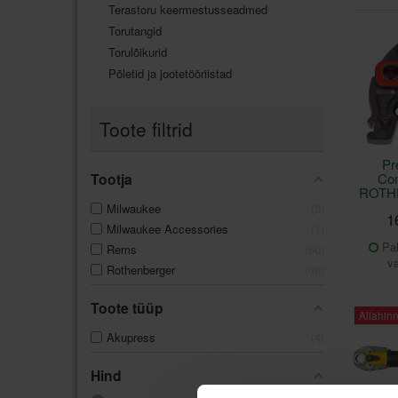
Terastoru keermestusseadmed
Torutangid
Torulõikurid
Põletid ja jootetööriistad
Toote filtrid
Pr
Tootja
Co
ROTH
Milwaukee
3
1
Milwaukee Accessories
1
Pal
Rems
60
va
Rothenberger
36
Toote tüüp
Allahinn
Akupress
4
Hind