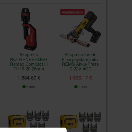
Allahinnatud!
Akupress
Akupress torude
ROTHENBERGER
kinni pigistamiseks
Romax Compact III
REMS Akku-Press
TH16-20-26mm
E 22V ACC
1 884,60 €
1 536,17 €
Laos
Laos