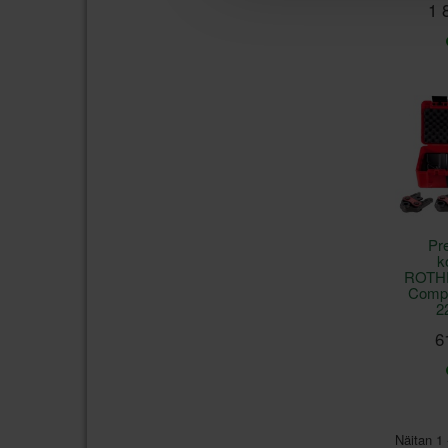
1 
Pr
k
ROTH
Compa
2
6
Näitan 1 