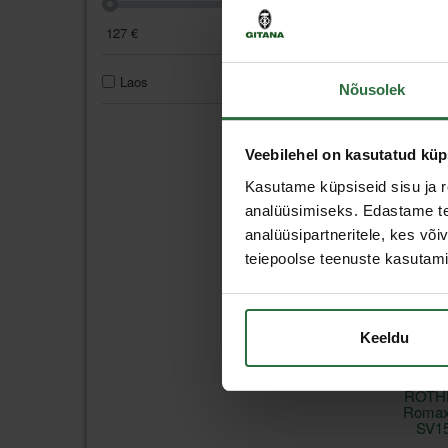
127
€
4969
€
Toru
Mini-
Laos
71
AC
Nõusolek
1 
Veebilehel on kasutatud küp
Kasutame küpsiseid sisu ja r
analüüsimiseks. Edastame tea
analüüsipartneritele, kes võ
teiepoolse teenuste kasutami
Keeldu
Elektr
ROTH
Romax
SV1