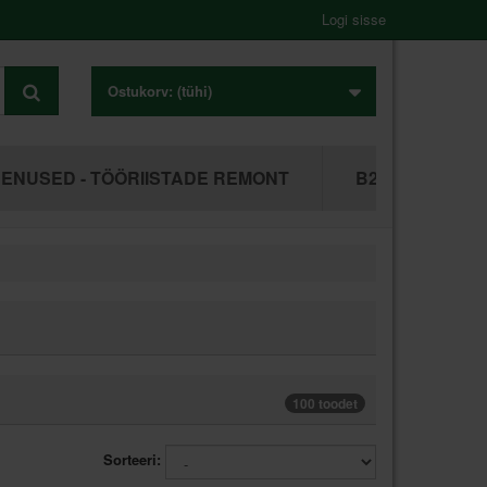
Logi sisse
Ostukorv:
(tühi)
ENUSED - TÖÖRIISTADE REMONT
B2B ÄRIKLIEN
100 toodet
Sorteeri: