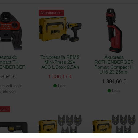
Allahinnatud!
esspakid
Torupressija REMS
Akupress
mpact TH
Mini-Press 22V
ROTHENBERGER
ENBERGER
ACC L-Boxx 2,5Ah
Romax Compact III
U16-20-25mm
68,91 €
1 536,17 €
1 884,60 €
un vali toote
Laos
Laos
riatsioon
atud!