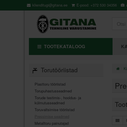
klienditugi@gitana.ee
E-pood: +372 530 34356
Ä
TOOTEKATALOOG
KA
Torutööriistad
Kä
Pre
Plasttoru tööriistad
Torupuhastusseadmed
Torude testimis-, hooldus- ja
Too
külmutusseadmed
Toruvaltsimise tööriistad
Pressimise seadmed
Metalltoru painutajad