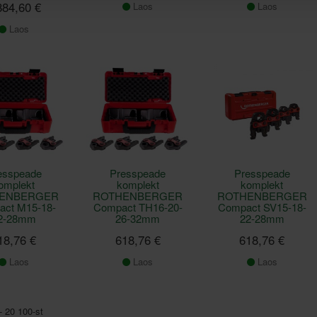
884,60 €
Laos
Laos
Laos
esspeade
Presspeade
Presspeade
omplekt
komplekt
komplekt
ENBERGER
ROTHENBERGER
ROTHENBERGER
ct M15-18-
Compact TH16-20-
Compact SV15-18-
2-28mm
26-32mm
22-28mm
18,76 €
618,76 €
618,76 €
Laos
Laos
Laos
- 20 100-st