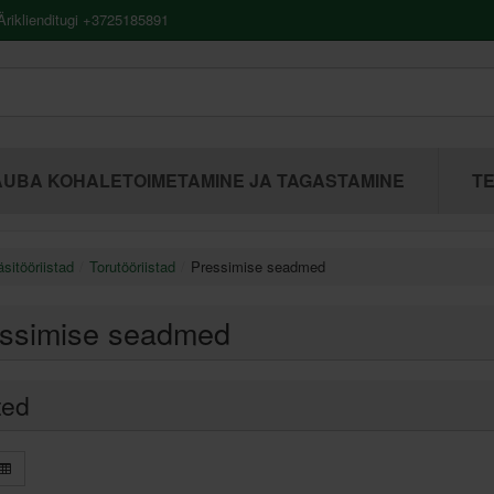
riklienditugi +3725185891
UBA KOHALETOIMETAMINE JA TAGASTAMINE
TE
sitööriistad
Torutööriistad
Pressimise seadmed
ssimise seadmed
ted