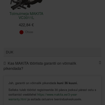
Tolmuimeja MAKITA
VC3011L
422,84 €
Otsas
DUK
Kas MAKITA tööriista garantii on võimalik
pikendada?
Jah,
garantii
on
võimalik
pikendada
kuni
36
kuuni
.
Selleks
tuleb
tööriist
registreerida
30
päeva
jooksul
pärast
ostu
s
ooritamist
veebilehel
https://www.makita.ee/3-year-
warranty.html
ja
esitada
ostuarve
teeninduskeskusele
.