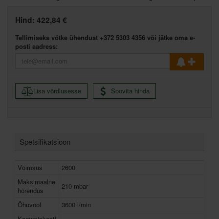
Hind:
422,84 €
Tellimiseks võtke ühendust +372 5303 4356 või jätke oma e-
posti aadress:
Lisa võrdlusesse
Soovita hinda
Spetsifikatsioon
Võimsus
2600
Maksimaalne
210 mbar
hõrendus
Õhuvool
3600 l/min
Kogumiskasti