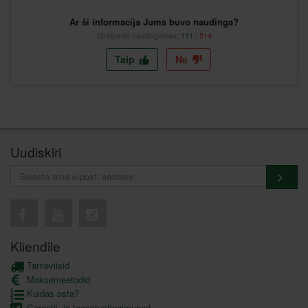
Ar ši informacija Jums buvo naudinga?
Straipsnio naudingumas:
111
/
514
Taip
Ne
Uudiskiri
Kliendile
Tarneviisid
Maksemeetodid
Kuidas osta?
Garantii- ja tagastustingimused