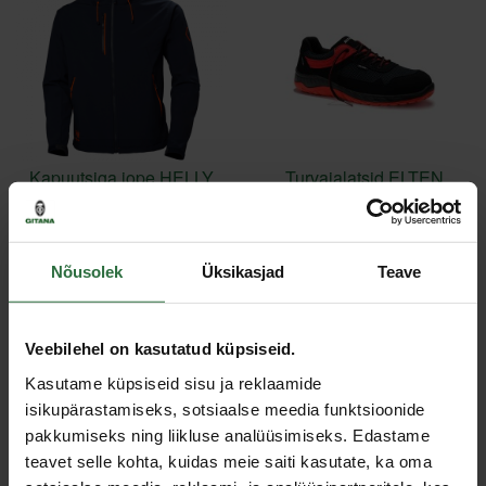
Kapuutsiga jope HELLY
Turvajalatsid ELTEN
HANSEN Chelsea
Lonny Red Low S1P SR,
Evolution, sinine
must/punane
167,40 €
118,87 €
Nõusolek
Üksikasjad
Teave
Palun vali toote variatsioon
Palun vali toote variatsioon
Veebilehel on kasutatud küpsiseid.
Kasutame küpsiseid sisu ja reklaamide
isikupärastamiseks, sotsiaalse meedia funktsioonide
pakkumiseks ning liikluse analüüsimiseks. Edastame
teavet selle kohta, kuidas meie saiti kasutate, ka oma