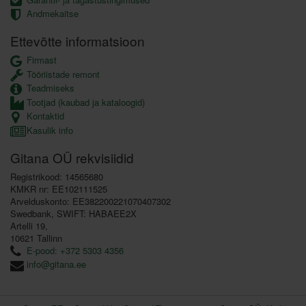
Andmekaitse
Ettevõtte informatsioon
Firmast
Tööriistade remont
Teadmiseks
Tootjad (kaubad ja kataloogid)
Kontaktid
Kasulik info
Gitana OÜ rekvisiidid
Registrikood: 14565680
KMKR nr: EE102111525
Arvelduskonto: EE382200221070407302
Swedbank, SWIFT: HABAEE2X
Artelli 19,
10621 Tallinn
E-pood: +372 5303 4356
info@gitana.ee