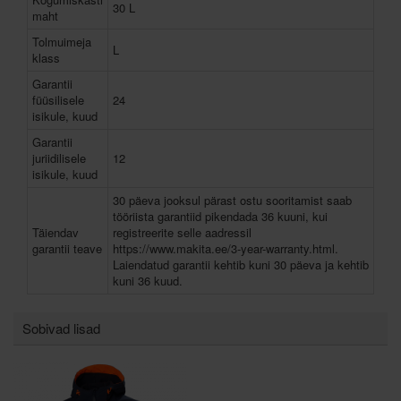
30 L
maht
Tolmuimeja
L
klass
Garantii
füüsilisele
24
isikule, kuud
Garantii
juriidilisele
12
isikule, kuud
30 päeva jooksul pärast ostu sooritamist saab
tööriista garantiid pikendada 36 kuuni, kui
Täiendav
registreerite selle aadressil
garantii teave
https://www.makita.ee/3-year-warranty.html.
Laiendatud garantii kehtib kuni 30 päeva ja kehtib
kuni 36 kuud.
Sobivad lisad