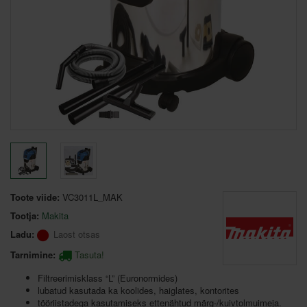
Toote viide:
VC3011L_MAK
Tootja:
Makita
Ladu:
Laost otsas
Tarnimine:
Tasuta!
Filtreerimisklass “L” (Euronormides)
lubatud kasutada ka koolides, haiglates, kontorites
tööriistadega kasutamiseks ettenähtud märg-/kuivtolmuimeja.