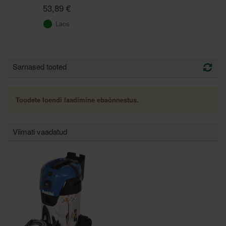
53,89 €
Laos
Sarnased tooted
Toodete loendi laadimine ebaõnnestus.
Viimati vaadatud