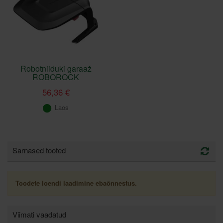
Robotniiduki garaaž
ROBOROCK
56,36 €
Laos
Sarnased tooted
Toodete loendi laadimine ebaõnnestus.
Viimati vaadatud