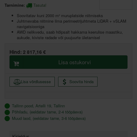
Tarnimine:
Tasuta!
Soovitatav kuni 2000 m² muruplatside niitmiseks
Juhtmevaba niitmine ilma perimeetrijuhtmeta LiDAR + vSLAM
navigatsiooniga
AWD nelikvedu, saab hõlpsalt hakkama keerulise maastiku,
aukude, kiviste radade või puujuurte ületamisel
Hind:
2 817,16 €
Lisa ostukorvi
Lisa võrdlusesse
Soovita hinda
Tallinn pood, Artelli 19, Tallinn
Põhiladu, (eeldatav tarne, 2-4 tööpäeva)
Muud laod, (eeldatav tarne, 3-6 tööpäeva)
Kirjeldus