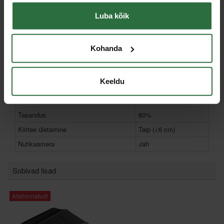
Toote tüüp
Juhtmevaba paigaldus
Luba kõik
Lõikelaius
24 cm
Kaitseklass
IPX6
Kohanda
Garantii füüsilisele isikule, kuud
36
Garantii juriidilisele isikule, kuud
36
Keeldu
Navigatsioon
Lidar / RTK
AWD-funktsioon
Jah
Tasandus
80%
Kiirtee ületamine
Taip (<6 cm)
Nutikaamera
Jah
Sobivad lisad
Allahinnatud!