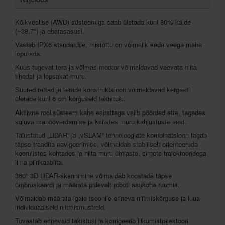
Kõikveolise (AWD) süsteemiga saab ületada kuni 80% kalde
(~38,7°) ja ebatasasusi.
Vastab IPX6 standardile, mistõttu on võimalik seda veega maha
loputada.
Kuus tugevat tera ja võimas mootor võimaldavad vaevata niita
tihedat ja lopsakat muru.
Suured rattad ja terade konstruktsioon võimaldavad kergesti
ületada kuni 6 cm kõrguseid takistusi.
Aktiivne roolisüsteem kahe esirattaga valib pöörded ette, tagades
sujuva manööverdamise ja kaitstes muru kahjustuste eest.
Täiustatud „LiDAR” ja „vSLAM” tehnoloogiate kombinatsioon tagab
täpse traadita navigeerimise, võimaldab stabiilselt orienteeruda
keerulistes kohtades ja niita muru ühtlaste, sirgete trajektooridega
ilma piirikaablita.
360° 3D LiDAR-skannimine võimaldab koostada täpse
ümbruskaardi ja määrata pidevalt roboti asukoha ruumis.
Võimaldab määrata igale tsoonile erineva niitmiskõrguse ja luua
individuaalseid niitmismustreid.
Tuvastab erinevaid takistusi ja korrigeerib liikumistrajektoori