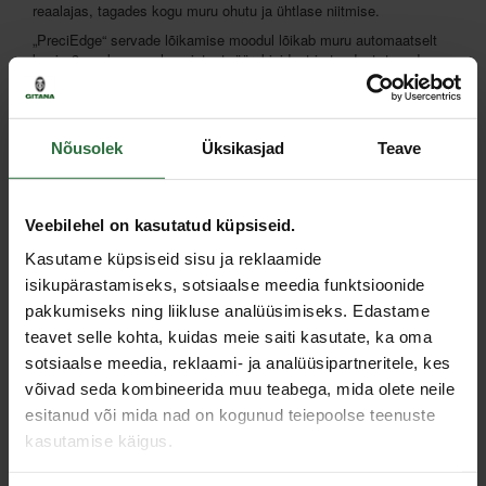
reaalajas, tagades kogu muru ohutu ja ühtlase niitmise.
„PreciEdge“ servade lõikamise moodul lõikab muru automaatselt
kuni ~3 cm kaugusele seintest, äärekividest ja teedest, tagades
korrapärased servad ja vähendades käsitsi lõikamise vajadust.
„Roborock“ rakenduse abil on võimalik reaalajas jälgida niitmise
kulgu, tööetappe ja eeldatavat niitmise lõppemise aega, samuti
luua virtuaalseid piire, niitmisalasid, keelatud alasid ja
Nõusolek
Üksikasjad
Teave
individuaalseid niitmisgraafikuid.
Spetsifikatsioon
Veebilehel on kasutatud küpsiseid.
Kasutame küpsiseid sisu ja reklaamide
Kaal
21,5 kg
isikupärastamiseks, sotsiaalse meedia funktsioonide
Müratase
62 dB
pakkumiseks ning liikluse analüüsimiseks. Edastame
Aku maht
6,0 Ah
teavet selle kohta, kuidas meie saiti kasutate, ka oma
Laadimisaeg
50 min.
sotsiaalse meedia, reklaami- ja analüüsipartneritele, kes
Mõõtmed (pikkus x sügavus x kõrgus)
661 x 475 x 326 mm
võivad seda kombineerida muu teabega, mida olete neile
esitanud või mida nad on kogunud teiepoolse teenuste
Tööaeg
80 min.
kasutamise käigus.
Niitmisala
2000 m²
Niidukõrgus
20-70 mm / 40-90 mm