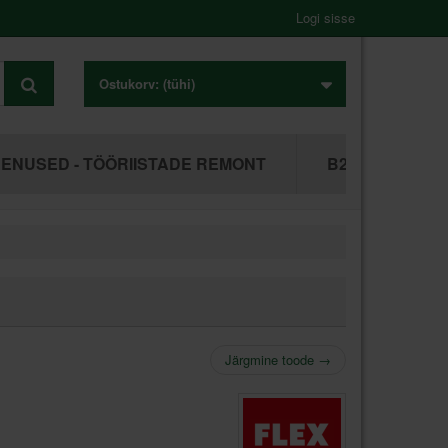
Logi sisse
Ostukorv:
(tühi)
ENUSED - TÖÖRIISTADE REMONT
B2B ÄRIKLIEN
Järgmine toode
→