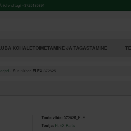
riklienditugi +3725185891
UBA KOHALETOIMETAMINE JA TAGASTAMINE
TE
arjad
Süsinikhari FLEX 372625
Toote viide:
372625_FLE
Tootja:
FLEX Parts