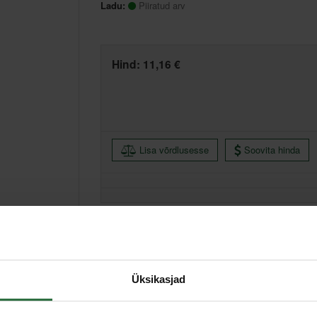
Ladu:
Piiratud arv
Hind:
11,16 €
Lisa võrdlusesse
Soovita hinda
Muud laod, (eeldatav tarne, 3-6 tööpäeva)
Üksikasjad