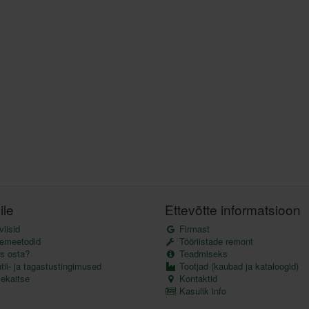
ile
Ettevõtte informatsioon
iisid
Firmast
emeetodid
Tööriistade remont
s osta?
Teadmiseks
ii- ja tagastustingimused
Tootjad (kaubad ja kataloogid)
kaitse
Kontaktid
Kasulik info