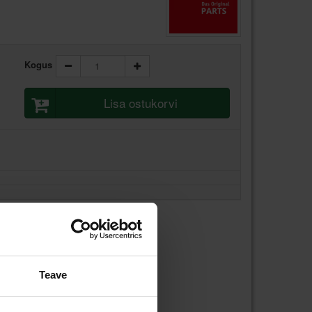
Kogus
Lisa ostukorvi
Teave