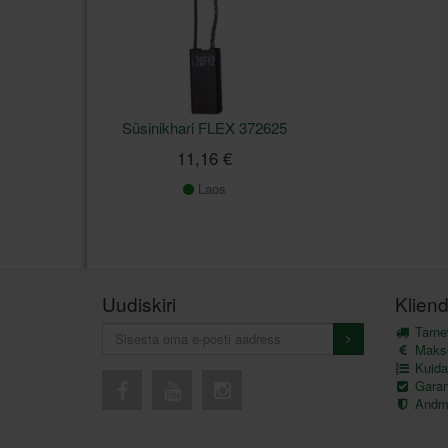
Süsinikhari FLEX 372625
11,16 €
Laos
Uudiskiri
Kliend
Tarnev
Maks
Kuida
Garant
Andme