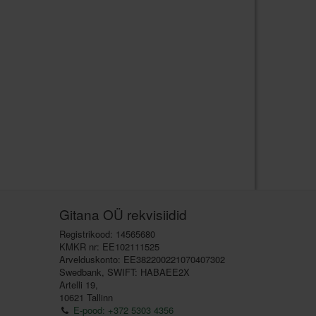
Gitana OÜ rekvisiidid
Registrikood: 14565680
KMKR nr: EE102111525
Arvelduskonto: EE382200221070407302
Swedbank, SWIFT: HABAEE2X
Artelli 19,
10621 Tallinn
E-pood: +372 5303 4356