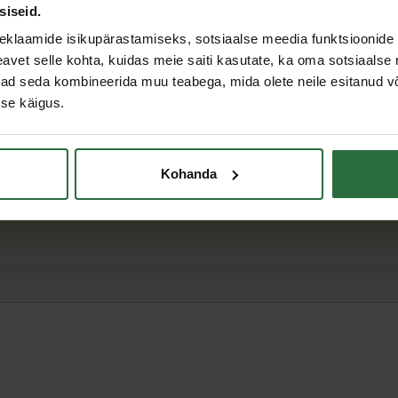
siseid.
eklaamide isikupärastamiseks, sotsiaalse meedia funktsioonide 
vet selle kohta, kuidas meie saiti kasutate, ka oma sotsiaalse 
ivad seda kombineerida muu teabega, mida olete neile esitanud 
se käigus.
Kohanda