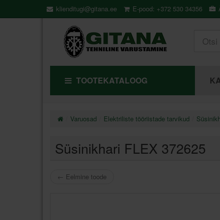
klienditugi@gitana.ee
E-pood: +372 530 34356
Ä
TOOTEKATALOOG
KA
Varuosad
Elektriliste tööriistade tarvikud
Süsinikh
Süsinikhari FLEX 372625
←
Eelmine toode