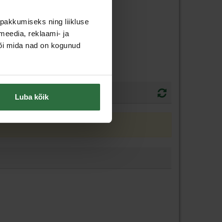
pakkumiseks ning liikluse
meedia, reklaami- ja
või mida nad on kogunud
Luba kõik