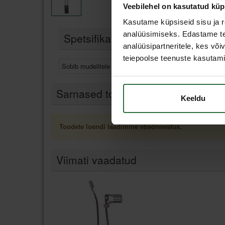
Veebilehel on kasutatud küp
Kasutame küpsiseid sisu ja r
analüüsimiseks. Edastame tea
Spetsifikatsioon
analüüsipartneritele, kes võ
teiepoolse teenuste kasutami
Sobib mudelitele
FLEX CHE 5-45
Sarnased tooted
Keeldu
Toodete loendi laadimine ebaõnnestus.
Viimati vaadatud