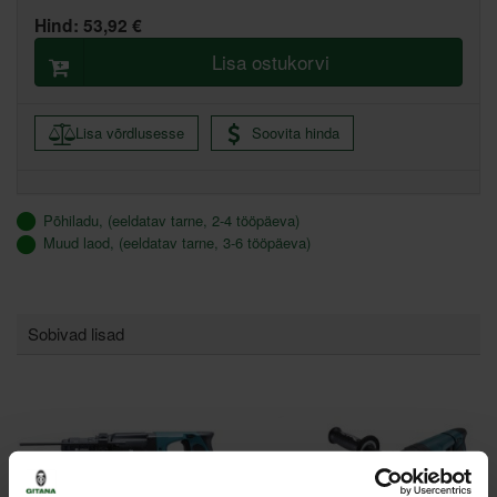
Hind:
53,92 €
Lisa ostukorvi
Lisa võrdlusesse
Soovita hinda
Põhiladu, (eeldatav tarne, 2-4 tööpäeva)
Muud laod, (eeldatav tarne, 3-6 tööpäeva)
Sobivad lisad