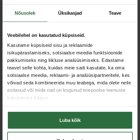
Nõusolek
Üksikasjad
Teave
Akupuurvasar MAKITA
Akupuurvasar MAKITA
DHR243RTJ
DHR264Z
Veebilehel on kasutatud küpsiseid.
786,16 €
395,96 €
Kasutame küpsiseid sisu ja reklaamide
isikupärastamiseks, sotsiaalse meedia funktsioonide
Otsas
Otsas
pakkumiseks ning liikluse analüüsimiseks. Edastame
teavet selle kohta, kuidas meie saiti kasutate, ka oma
Allahinnatud!
sotsiaalse meedia, reklaami- ja analüüsipartneritele, kes
võivad seda kombineerida muu teabega, mida olete neile
esitanud või mida nad on kogunud teiepoolse teenuste
kasutamise käigus.
Luba kõik
Akupuurvasar MAKITA
DHR243Z