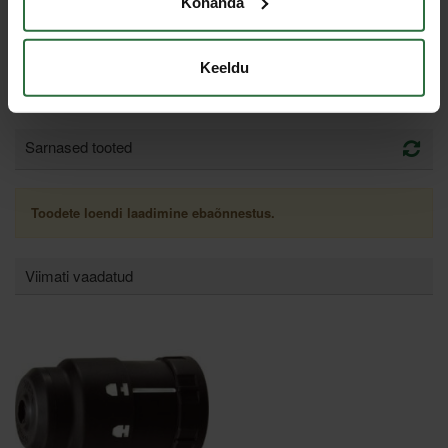
Kohanda
285,92 €
Laos
Keeldu
Sarnased tooted
Toodete loendi laadimine ebaõnnestus.
Viimati vaadatud