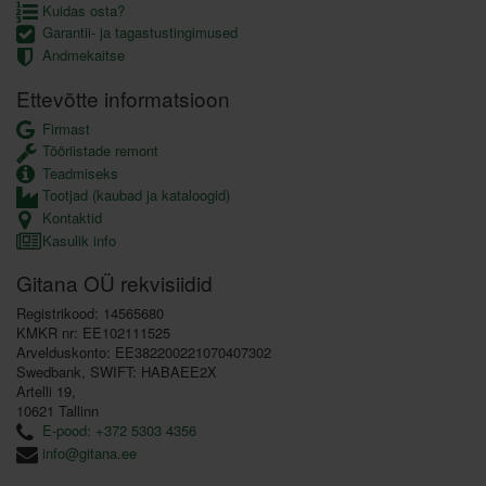
Kuidas osta?
Garantii- ja tagastustingimused
Andmekaitse
Ettevõtte informatsioon
Firmast
Tööriistade remont
Teadmiseks
Tootjad (kaubad ja kataloogid)
Kontaktid
Kasulik info
Gitana OÜ rekvisiidid
Registrikood: 14565680
KMKR nr: EE102111525
Arvelduskonto: EE382200221070407302
Swedbank, SWIFT: HABAEE2X
Artelli 19,
10621 Tallinn
E-pood: +372 5303 4356
info@gitana.ee