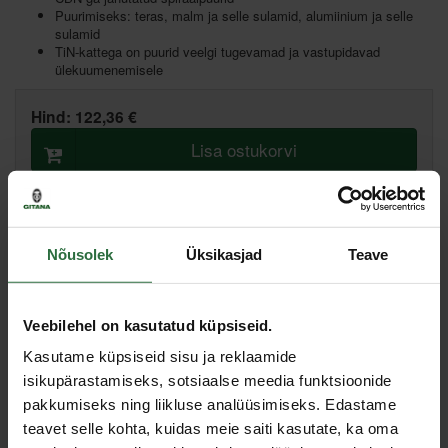
Puurimiseks: teras, malm ja selle sulamid, alumiinium ja selle
sulamid
TiN-kattega on puurid veelgi tugevamad ja vastupidavad
ülekuumenemisele
Hind:
122,36 €
Lisa ostukorvi
Lisa võrdlusesse
Soovita hinda
Nõusolek
Üksikasjad
Teave
Põhiladu, (eeldatav tarne, 2-4 tööpäeva)
Muud laod, (eeldatav tarne, 3-6 tööpäeva)
Veebilehel on kasutatud küpsiseid.
Kasutame küpsiseid sisu ja reklaamide
Spetsifikatsioon
isikupärastamiseks, sotsiaalse meedia funktsioonide
pakkumiseks ning liikluse analüüsimiseks. Edastame
Komplekti sisu
25 puuri Ø1 kuni 13 mm (iga järgnev 0,5 mm)
teavet selle kohta, kuidas meie saiti kasutate, ka oma