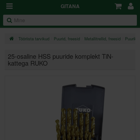
GITANA
Tööriista tarvikud
Puurid, freesid
Metallitrellid, freesid
Puuriko
25-osaline HSS puuride komplekt TiN-
kattega RUKO