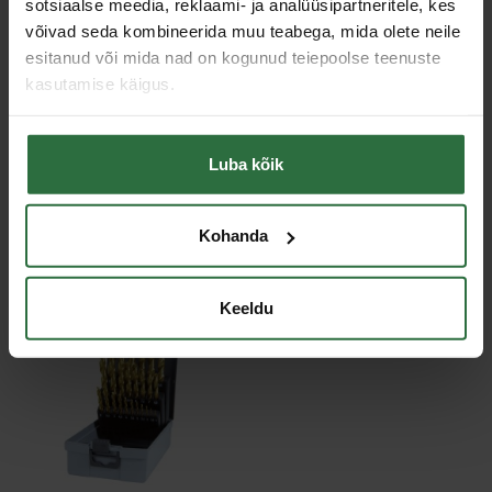
sotsiaalse meedia, reklaami- ja analüüsipartneritele, kes
Toote tüüp
Metallipuur / Komplekt
võivad seda kombineerida muu teabega, mida olete neile
Pakend
teraskorpus puuride ohutuks hoidmiseks
esitanud või mida nad on kogunud teiepoolse teenuste
kasutamise käigus.
Sarnased tooted
Luba kõik
Toodete loendi laadimine ebaõnnestus.
Kohanda
Viimati vaadatud
Keeldu