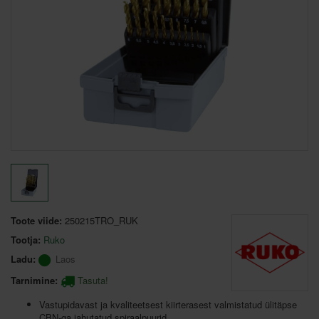
Toote viide:
250215TRO_RUK
Tootja:
Ruko
Ladu:
Laos
Tarnimine:
Tasuta!
Vastupidavast ja kvaliteetsest kiirterasest valmistatud ülitäpse
CBN-ga jahutatud spiraalpuurid