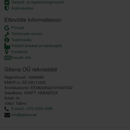
Garantii- ja tagastustingimused
Andmekaitse
Ettevõtte informatsioon
Firmast
Tööriistade remont
Teadmiseks
Tootjad (kaubad ja kataloogid)
Kontaktid
Kasulik info
Gitana OÜ rekvisiidid
Registrikood: 14565680
KMKR nr: EE102111525
Arvelduskonto: EE382200221070407302
Swedbank, SWIFT: HABAEE2X
Artelli 19,
10621 Tallinn
E-pood: +372 5303 4356
info@gitana.ee