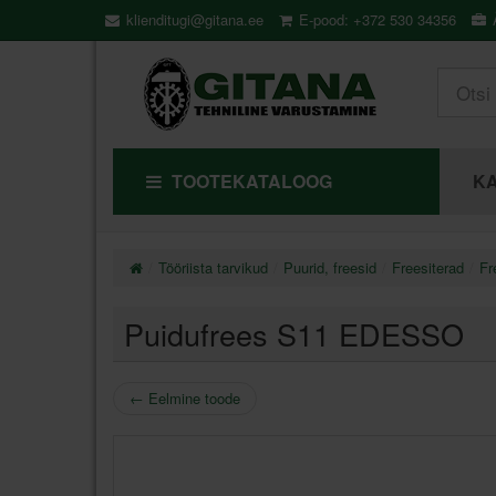
klienditugi@gitana.ee
E-pood: +372 530 34356
Ä
TOOTEKATALOOG
KA
Tööriista tarvikud
Puurid, freesid
Freesiterad
Fr
Puidufrees S11 EDESSO
←
Eelmine toode