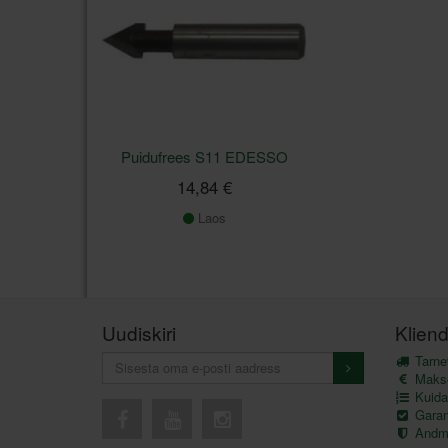
Puidufrees S11 EDESSO
14,84 €
Laos
Uudiskiri
Kliend
Tarnev
Maks
Kuida
Garant
Andme