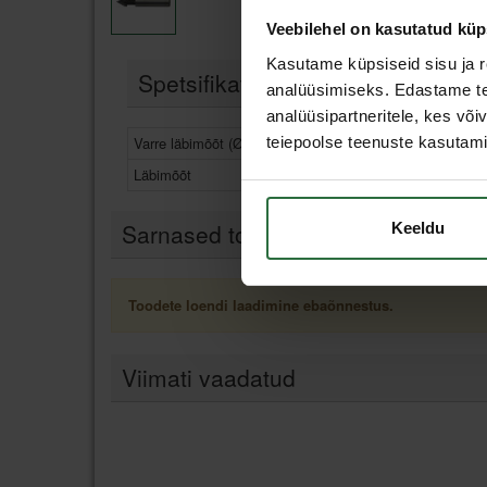
Veebilehel on kasutatud küp
Kasutame küpsiseid sisu ja r
Spetsifikatsioon
analüüsimiseks. Edastame tea
analüüsipartneritele, kes võ
Varre läbimõõt (Ø dm)
teiepoolse teenuste kasutami
Läbimõõt
9
Sarnased tooted
Keeldu
Toodete loendi laadimine ebaõnnestus.
Viimati vaadatud