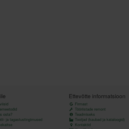
ile
Ettevõtte informatsioon
iisid
Firmast
emeetodid
Tööriistade remont
s osta?
Teadmiseks
ii- ja tagastustingimused
Tootjad (kaubad ja kataloogid)
kaitse
Kontaktid