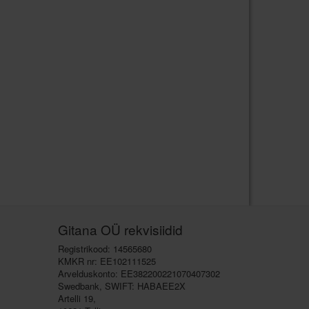
Gitana OÜ rekvisiidid
Registrikood: 14565680
KMKR nr: EE102111525
Arvelduskonto: EE382200221070407302
Swedbank, SWIFT: HABAEE2X
Artelli 19,