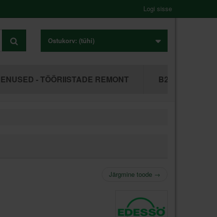
Logi sisse
Ostukorv:
(tühi)
ENUSED - TÖÖRIISTADE REMONT
B2B ÄRIKLIEN
Järgmine toode
→