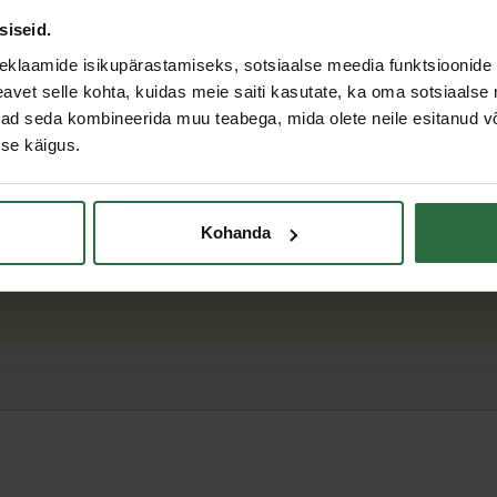
siseid.
eklaamide isikupärastamiseks, sotsiaalse meedia funktsioonide 
vet selle kohta, kuidas meie saiti kasutate, ka oma sotsiaalse 
ivad seda kombineerida muu teabega, mida olete neile esitanud 
se käigus.
8 mm
,5 mm
Kohanda