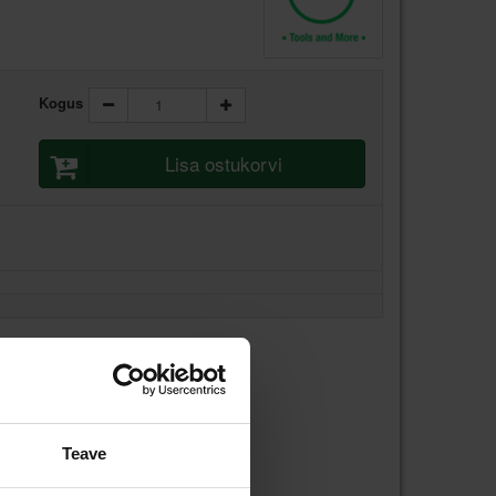
Kogus
Lisa ostukorvi
Teave