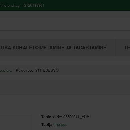
riklienditugi +3725185891
UBA KOHALETOIMETAMINE JA TAGASTAMINE
TE
eestera
Puidufrees S11 EDESSO
Toote viide:
05580011_EDE
Tootja:
Edesso