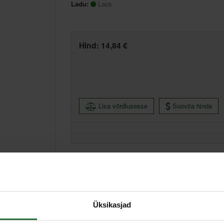
Ladu:
Laos
Hind:
14,84 €
Lisa võrdlusesse
Soovita hinda
Põhiladu, (eeldatav tarne, 2-4 tööpäeva)
Muud laod, (eeldatav tarne, 3-6 tööpäeva)
Üksikasjad