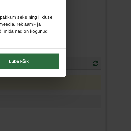
pakkumiseks ning liikluse
meedia, reklaami- ja
või mida nad on kogunud
Luba kõik