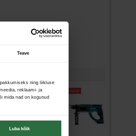
Teave
pakkumiseks ning liikluse
meedia, reklaami- ja
Allahinnatud!
või mida nad on kogunud
Luba kõik