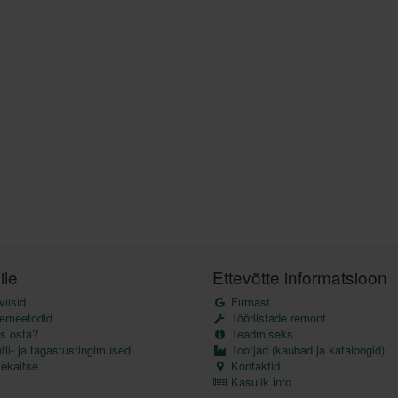
ile
Ettevõtte informatsioon
iisid
Firmast
emeetodid
Tööriistade remont
s osta?
Teadmiseks
ii- ja tagastustingimused
Tootjad (kaubad ja kataloogid)
kaitse
Kontaktid
Kasulik info