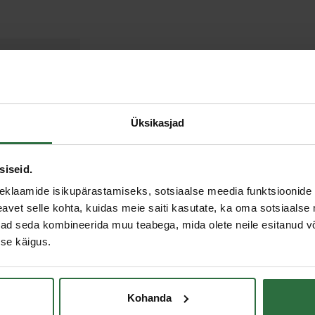
Üksikasjad
siseid.
eklaamide isikupärastamiseks, sotsiaalse meedia funktsioonide 
vet selle kohta, kuidas meie saiti kasutate, ka oma sotsiaalse 
Allahinnatud!
ivad seda kombineerida muu teabega, mida olete neile esitanud 
se käigus.
Kohanda