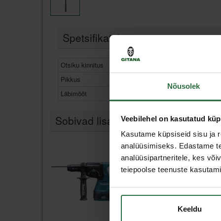
Spetsifikatsioon
Otsiku kinnitus
SDS-Plus
Pikkus
110 mm
Nõusolek
Läbimõõt
5 mm
Sobivad lisad
Veebilehel on kasutatud küp
Kasutame küpsiseid sisu ja r
analüüsimiseks. Edastame tea
Allahinnatud!
analüüsipartneritele, kes võ
teiepoolse teenuste kasutami
Keeldu