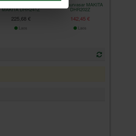
Akupuurvasar SDS+
Akupuurvasar MAKITA
MAKITA DHR241Z
DHR202Z
225,68 €
142,45 €
Laos
Laos