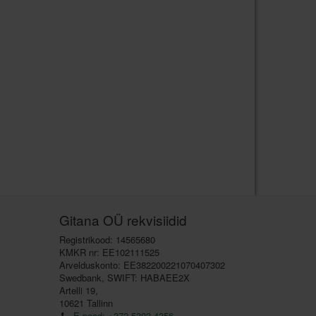
Gitana OÜ rekvisiidid
Registrikood: 14565680
KMKR nr: EE102111525
Arvelduskonto: EE382200221070407302
Swedbank, SWIFT: HABAEE2X
Artelli 19,
10621 Tallinn
E-pood: +372 5303 4356