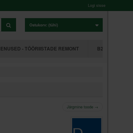
Logi sisse
Ostukorv:
(tühi)
ENUSED - TÖÖRIISTADE REMONT
B2B ÄRIKLIEN
Järgmine toode
→