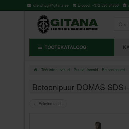
klienditugi@gitana.ee
E-pood: +372 530 34356
Ä
TOOTEKATALOOG
KA
Tööriista tarvikud
Puurid, freesid
Betoonipuurid
Betoonipuur DOMAS SDS+ 
←
Eelmine toode