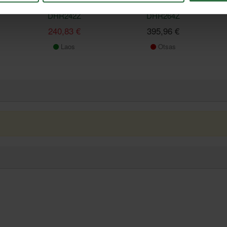
A
Akupuurvasar MAKITA
Akupuurvasar MAKITA
DHR242Z
DHR264Z
240,83 €
395,96 €
Laos
Otsas