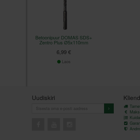
Betoonipuur DOMAS SDS+
Zentro Plus Ø5x110mm
6,99 €
Laos
Uudiskiri
Kliend
Tarnev
Maks
Kuida
Garant
Andme