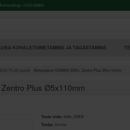
riklienditugi +3725185891
UBA KOHALETOIMETAMINE JA TAGASTAMINE
TE
SDS PLUS puurid
Betoonipuur DOMAS SDS+ Zentro Plus Ø5x110mm
Zentro Plus Ø5x110mm
Toote viide:
4380_DREB
Tootja:
Domas