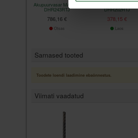
Akupuurvasar MAKITA
Akupuurvasar MAKIT
DHR243RTJ
DHR202RTJ
786,16 €
378,15 €
Otsas
Laos
Sarnased tooted
Toodete loendi laadimine ebaõnnestus.
Viimati vaadatud