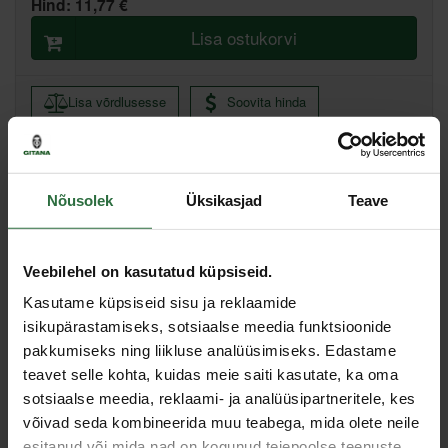
Hind:
11,77 €
Lisa ostukorvi
Lisa võrdlusesse
Soovita hinda
Tallinn pood, Artelli 19, Tallinn
Põhiladu, (eeldatav tarne, 2-4 tööpäeva)
Nõusolek
Üksikasjad
Teave
Muud laod, (eeldatav tarne, 3-6 tööpäeva)
Veebilehel on kasutatud küpsiseid.
Spetsifikatsioon
Kasutame küpsiseid sisu ja reklaamide
isikupärastamiseks, sotsiaalse meedia funktsioonide
Pikkus
250 mm
pakkumiseks ning liikluse analüüsimiseks. Edastame
Toote tüüp
SDS Plus
teavet selle kohta, kuidas meie saiti kasutate, ka oma
Otsiku laius
40 mm
sotsiaalse meedia, reklaami- ja analüüsipartneritele, kes
võivad seda kombineerida muu teabega, mida olete neile
Sarnased tooted
esitanud või mida nad on kogunud teiepoolse teenuste