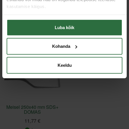
kasutamise käigus.
Toodete loendi laadimine ebaõnnestus.
Luba kõik
Viimati vaadatud
Kohanda
Keeldu
Meisel 250x40 mm SDS+
DOMAS
11,77 €