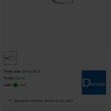
Toote viide:
5004_DREB
Tootja:
Domas
Ladu:
Laos
Igasuguse müüritise, betooni ja kivi jaoks.