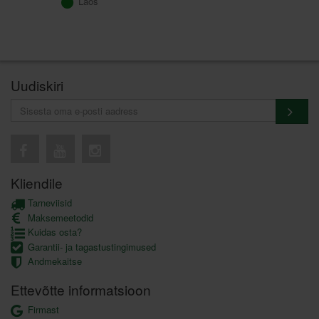
Laos
Uudiskiri
Kliendile
Tarneviisid
Maksemeetodid
Kuidas osta?
Garantii- ja tagastustingimused
Andmekaitse
Ettevõtte informatsioon
Firmast