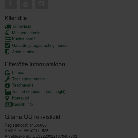
Kliendile
Tarneviisid
Maksemeetodid
Kuidas osta?
Garantii- ja tagastustingimused
Andmekaitse
Ettevõtte informatsioon
Firmast
Tööriistade remont
Teadmiseks
Tootjad (kaubad ja kataloogid)
Kontaktid
Kasulik info
Gitana OÜ rekvisiidid
Registrikood: 14565680
KMKR nr: EE102111525
Arvelduskonto: EE382200221070407302