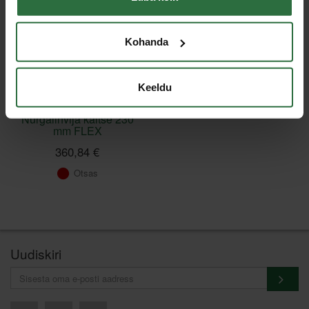
Kohanda
Keeldu
Nurgalihvija kaitse 230
mm FLEX
360,84 €
Otsas
Uudiskiri