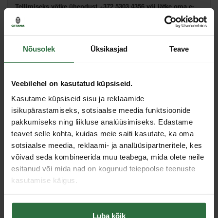
Tellimiseks võtke ühendust +372 5303 4356 või jätke oma e-
posti aadress:
Nõusolek
Üksikasjad
Teave
Lisa võrdlusesse
Soovita hinda
Veebilehel on kasutatud küpsiseid.
Kasutame küpsiseid sisu ja reklaamide
isikupärastamiseks, sotsiaalse meedia funktsioonide
Sarnased tooted
pakkumiseks ning liikluse analüüsimiseks. Edastame
teavet selle kohta, kuidas meie saiti kasutate, ka oma
sotsiaalse meedia, reklaami- ja analüüsipartneritele, kes
Toodete loendi laadimine ebaõnnestus.
võivad seda kombineerida muu teabega, mida olete neile
esitanud või mida nad on kogunud teiepoolse teenuste
kasutamise käigus.
Viimati vaadatud
Luba kõik