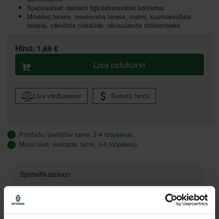
Spetsiaalselt raskesti ligipääsetavates kohtades
Mõeldud terase, roostevaba terase, malmi, kuumakindlate
teraste, värviliste metallide, niklisulamite töötlemiseks
Hind:
1,69 €
Lisa ostukorvi
Lisa võrdlusesse
Soovita hinda
Põhiladu, (eeldatav tarne, 2-4 tööpäeva)
Muud laod, (eeldatav tarne, 3-6 tööpäeva)
Spetsifikatsioon
Lihvimisketta läbimõõt
76 mm
Segmendi kõrgus
1,1 mm