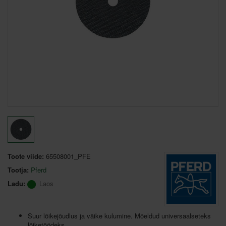
Toote viide:
65508001_PFE
Tootja:
Pferd
Ladu:
Laos
Suur lõikejõudlus ja väike kulumine. Mõeldud universaalseteks
lõiketöödeks