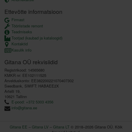
Ettevõtte informatsioon
Firmast
Tööriistade remont
Teadmiseks
Tootjad (kaubad ja kataloogid)
Kontaktid
Kasulik info
Gitana OÜ rekvisiidid
Registrikood: 14565680
KMKR nr: EE102111525
Arvelduskonto: EE382200221070407302
Swedbank, SWIFT: HABAEE2X
Artelli 19,
10621 Tallinn
E-pood: +372 5303 4356
info@gitana.ee
Gitana EE
–
Gitana LV
–
Gitana LT
© 2018–2026 Gitana OÜ. Kõik