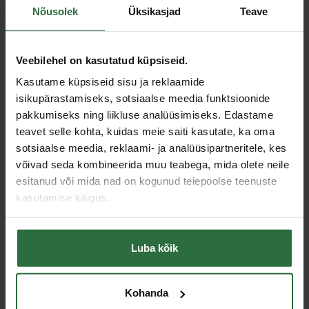
Nõusolek
Üksikasjad
Teave
Ketta siseava läbimõõt
10 mm
Toote tüüp
Roostevaba terase lõikeketas
Veebilehel on kasutatud küpsiseid.
Sobivad lisad
Kasutame küpsiseid sisu ja reklaamide
isikupärastamiseks, sotsiaalse meedia funktsioonide
pakkumiseks ning liikluse analüüsimiseks. Edastame
teavet selle kohta, kuidas meie saiti kasutate, ka oma
sotsiaalse meedia, reklaami- ja analüüsipartneritele, kes
võivad seda kombineerida muu teabega, mida olete neile
esitanud või mida nad on kogunud teiepoolse teenuste
kasutamise käigus.
Akulõikur MILWAUKEE
Pööratav lõikur
Luba kõik
M12 FCOT-0
INGERSOLL RAND 426
275,67 €
128,76 €
Laos
Laos
Kohanda