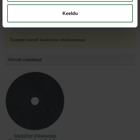
Keeldu
Sarnased tooted
Toodete loendi laadimine ebaõnnestus.
Viimati vaadatud
Metallist lõikeketas