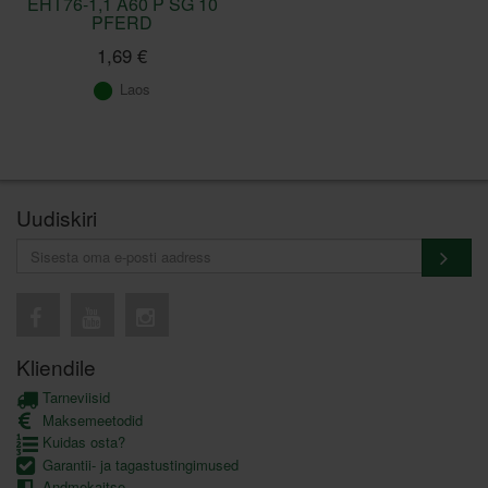
EHT76-1,1 A60 P SG 10
PFERD
1,69 €
Laos
Uudiskiri
Kliendile
Tarneviisid
Maksemeetodid
Kuidas osta?
Garantii- ja tagastustingimused
Andmekaitse