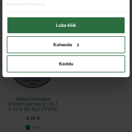
kasutamise käigus.
Toodete loendi laadimine ebaõnnestus.
Luba kõik
Viimati vaadatud
Kohanda
Keeldu
Metalli lihvketas
Ø125x7x22 mm E125-7
A 24 N SG ALU PFERD
4,64 €
Laos