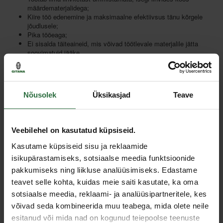
määrdematerjalidega;
Kiire töö edenemine ja maksimaalne efektiivsus tänu kõrgele
jõudlusele;
Pika tööeaga;
Ei sisalda täiteaineid, mis võivad töötlevale materjalile jätta
soovimatuid jääke.
Hind:
4,64 €
Lisa ostukorvi
Nõusolek
Üksikasjad
Teave
Lisa võrdlusesse
Soovita hinda
Veebilehel on kasutatud küpsiseid.
Kasutame küpsiseid sisu ja reklaamide
isikupärastamiseks, sotsiaalse meedia funktsioonide
Muud laod, (eeldatav tarne, 3-6 tööpäeva)
pakkumiseks ning liikluse analüüsimiseks. Edastame
teavet selle kohta, kuidas meie saiti kasutate, ka oma
sotsiaalse meedia, reklaami- ja analüüsipartneritele, kes
Sarnased tooted
võivad seda kombineerida muu teabega, mida olete neile
esitanud või mida nad on kogunud teiepoolse teenuste