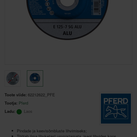
Toote viide:
62212622_PFE
Tootja:
Pferd
Ladu:
Laos
Pindade ja keevisõmbluste lihvimiseks;
Töötab ilma lihvketast ummistamata, isegi lihvides koos