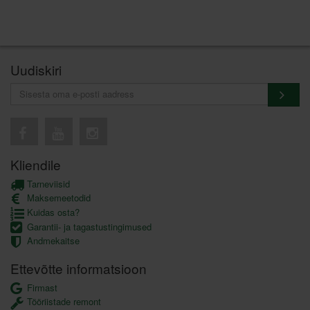
Uudiskiri
Kliendile
Tarneviisid
Maksemeetodid
Kuidas osta?
Garantii- ja tagastustingimused
Andmekaitse
Ettevõtte informatsioon
Firmast
Tööriistade remont