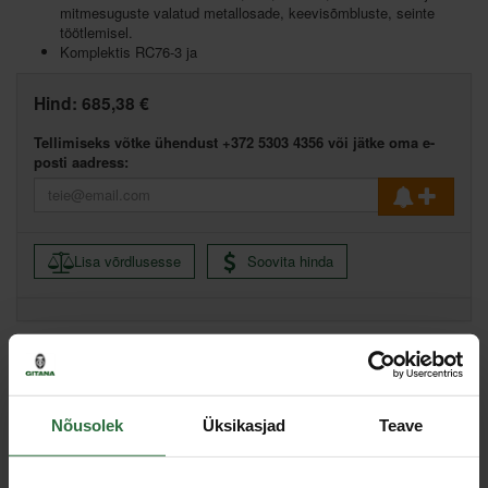
mitmesuguste valatud metallosade, keevisõmbluste, seinte
töötlemisel.
Komplektis RC76-3 ja
Hind:
685,38 €
Tellimiseks võtke ühendust +372 5303 4356 või jätke oma e-
posti aadress:
Lisa võrdlusesse
Soovita hinda
Spetsifikatsioon
Nõusolek
Üksikasjad
Teave
Kaal
7,5 kg
Pikkus
420 mm