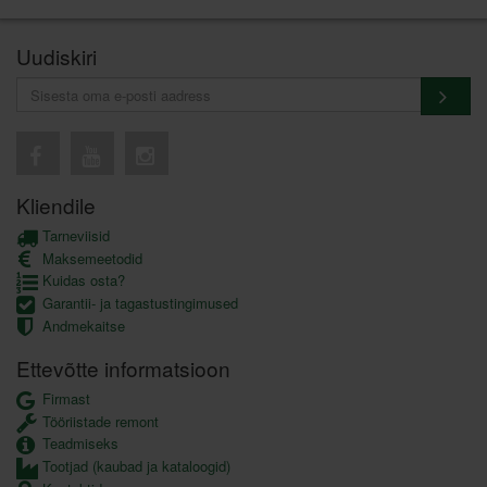
Uudiskiri
Kliendile
Tarneviisid
Maksemeetodid
Kuidas osta?
Garantii- ja tagastustingimused
Andmekaitse
Ettevõtte informatsioon
Firmast
Tööriistade remont
Teadmiseks
Tootjad (kaubad ja kataloogid)