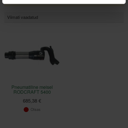
Viimati vaadatud
Pneumatiline meisel
RODCRAFT 5400
685,38 €
Otsas