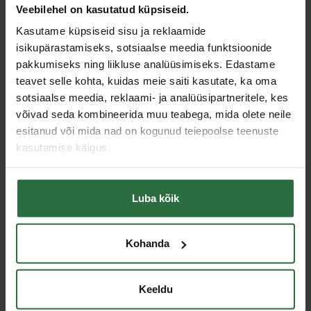
Müratase
7,5 kg
Veebilehel on kasutatud küpsiseid.
Garantii füüsilisele isikule
24 kuud
Kasutame küpsiseid sisu ja reklaamide
Puuripadruni läbimõõt
šešiakampis 14,7 mm
isikupärastamiseks, sotsiaalse meedia funktsioonide
Löögisagedus
1700 lööki/min
pakkumiseks ning liikluse analüüsimiseks. Edastame
teavet selle kohta, kuidas meie saiti kasutate, ka oma
Löögienergia, J
22
sotsiaalse meedia, reklaami- ja analüüsipartneritele, kes
Võnge
7,9m/s2.
võivad seda kombineerida muu teabega, mida olete neile
Kolvikäik/läbimõõt
76/29 mm
esitanud või mida nad on kogunud teiepoolse teenuste
Vooliku siseläbimõõt
13 mm
kasutamise käigus.
Õhutarve (keskmine)
480/720 l/min.
Toote tüüp
Pneumaatiline meisel
Luba kõik
Ühendus
3/8
Garantii juriidilisele isikule
12 kuud
Kohanda
Sarnased tooted
Keeldu
Toodete loendi laadimine ebaõnnestus.