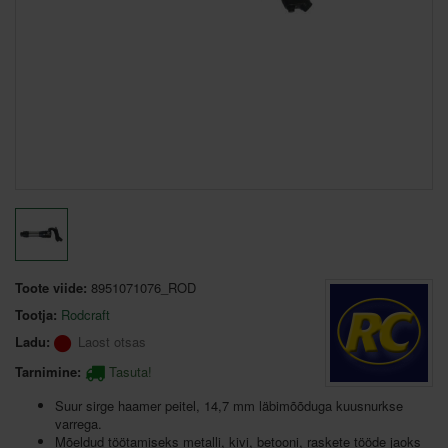
Toote viide:
8951071076_ROD
Tootja:
Rodcraft
Ladu:
Laost otsas
Tarnimine:
Tasuta!
Suur sirge haamer peitel, 14,7 mm läbimõõduga kuusnurkse
varrega.
Mõeldud töötamiseks metalli, kivi, betooni, raskete tööde jaoks