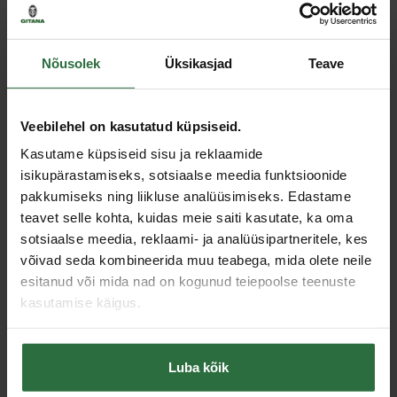
Nõusolek
Üksikasjad
Teave
Veebilehel on kasutatud küpsiseid.
Kasutame küpsiseid sisu ja reklaamide
isikupärastamiseks, sotsiaalse meedia funktsioonide
Poleerimissvamm FLEX
Poleerimisvill 160 mm
pakkumiseks ning liikluse analüüsimiseks. Edastame
PUK-R 130
FLEX TW-PT
teavet selle kohta, kuidas meie saiti kasutate, ka oma
12,40 €
26,04 €
sotsiaalse meedia, reklaami- ja analüüsipartneritele, kes
Otsas
Laos
võivad seda kombineerida muu teabega, mida olete neile
esitanud või mida nad on kogunud teiepoolse teenuste
kasutamise käigus.
Luba kõik