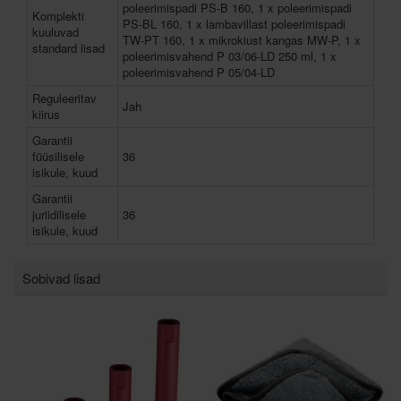
poleerimispadi PS-B 160, 1 x poleerimispadi
Komplekti
PS-BL 160, 1 x lambavillast poleerimispadi
kuuluvad
TW-PT 160, 1 x mikrokiust kangas MW-P, 1 x
standard lisad
poleerimisvahend P 03/06-LD 250 ml, 1 x
poleerimisvahend P 05/04-LD
Reguleeritav
Jah
kiirus
Garantii
füüsilisele
36
isikule, kuud
Garantii
juriidilisele
36
isikule, kuud
Sobivad lisad