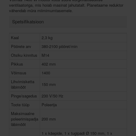
ventilaatoriga, mis hoiab masinat jahutatalt. Planetaarne reduktor
vähendab müra miimimumtasemele.
Spetsifikatsioon
Kaal
2,3 kg
Pöörete arv
380-2100 pööret/min
Otsiku kinnitus
M14
Pikkus
402 mm
Võimsus
1400
Lihvimisketta
150 mm
läbimõõt
Pinge/sagedus
230 V/50 Hz
Toote tüüp
Poleerija
Maksimaalne
poleerimispadja
200 mm
läbimõõt
1 x käepide, 1 x tugipadi Ø 150 mm, 1 x