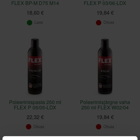
FLEX BP-M D75 M14
FLEX P 03/06-LDX
18,60 €
19,84 €
Laos
Otsas
Poleerimispasta 250 ml
Poleerimisjärgne vaha
FLEX P 05/05-LDX
250 ml FLEX W02/04
22,32 €
19,84 €
Otsas
Otsas