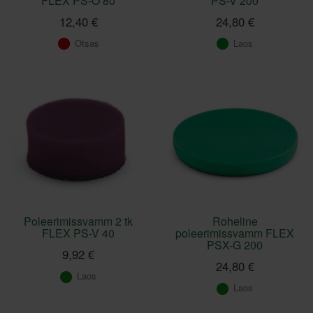
FLEX PS-O 80
PS-V 200
12,40 €
24,80 €
Otsas
Laos
Poleerimissvamm 2 tk
Roheline
FLEX PS-V 40
poleerimissvamm FLEX
PSX-G 200
9,92 €
24,80 €
Laos
Laos