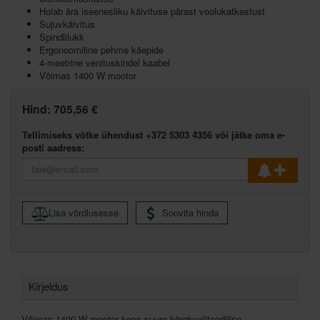
Hoiab ära iseenesliku käivituse pärast voolukatkestust
Sujuvkäivitus
Spindlilukk
Ergonoomiline pehme käepide
4-meetrine venituskindel kaabel
Võimas 1400 W mootor
Hind:
705,56 €
Tellimiseks võtke ühendust +372 5303 4356 või jätke oma e-
posti aadress:
Lisa võrdlusesse
Soovita hinda
Kirjeldus
Võimas 1400 W mootor koos suure kõrgkvaliteedilise