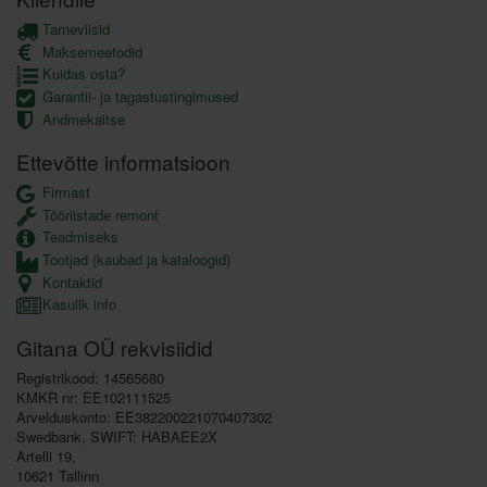
Tarneviisid
Maksemeetodid
Kuidas osta?
Garantii- ja tagastustingimused
Andmekaitse
Ettevõtte informatsioon
Firmast
Tööriistade remont
Teadmiseks
Tootjad (kaubad ja kataloogid)
Kontaktid
Kasulik info
Gitana OÜ rekvisiidid
Registrikood: 14565680
KMKR nr: EE102111525
Arvelduskonto: EE382200221070407302
Swedbank, SWIFT: HABAEE2X
Artelli 19,
10621 Tallinn