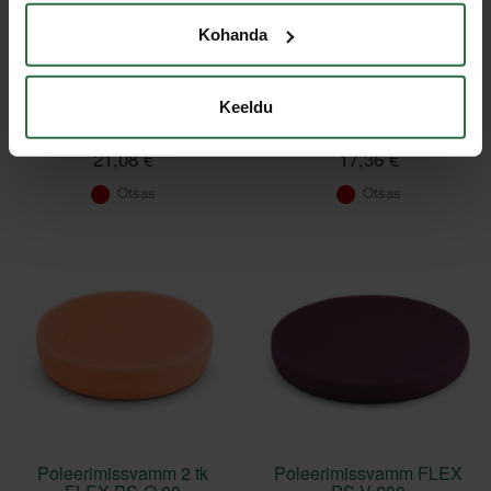
Kohanda
Poleerimissvamm FLEX
Poleerimissvamm FLEX
Keeldu
PS-O 160
PS-O 140
21,08 €
17,36 €
Otsas
Otsas
Poleerimissvamm 2 tk
Poleerimissvamm FLEX