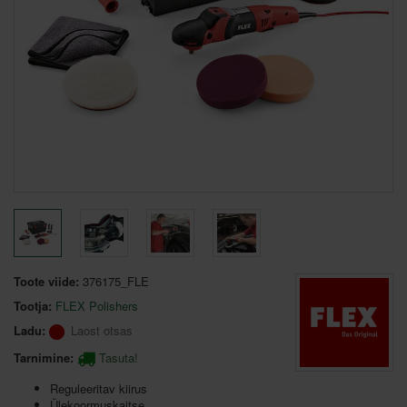
Toote viide:
376175_FLE
Tootja:
FLEX Polishers
Ladu:
Laost otsas
Tarnimine:
Tasuta!
Reguleeritav kiirus
Ülekoormuskaitse