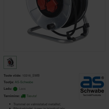
Toote viide:
10316_SWB
Tootja:
AS-Schwabe
Ladu:
Laos
Tarnimine:
Tasuta!
Trummel on valmistatud metallist;
Põrutuskindel, tugev ja tsingitud jalg;