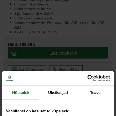
Ergonoomiline käepide;
Ülekuumenemise kaitse;
3 pistikupesa 16 A, 230 V;
Sobib välistingimustesse;
Vastab standarditele: EN 61242, DIN VDE 0620-1, DIN VDE
0282-4;
Kaabli tüüp: H05RR-F 3G1.5.
Hind:
168,96 €
Lisa ostukorvi
Lisa võrdlusesse
Soovita hinda
Põhiladu, (eeldatav tarne, 2-4 tööpäeva)
Nõusolek
Üksikasjad
Teave
Muud laod, (eeldatav tarne, 3-6 tööpäeva)
Spetsifikatsioon
Veebilehel on kasutatud küpsiseid.