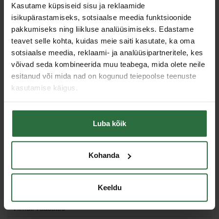
Kasutame küpsiseid sisu ja reklaamide
Läbimõõt
285 mm
isikupärastamiseks, sotsiaalse meedia funktsioonide
pakkumiseks ning liikluse analüüsimiseks. Edastame
3 (230
Pistikupesade arv
V/16A)
teavet selle kohta, kuidas meie saiti kasutate, ka oma
sotsiaalse meedia, reklaami- ja analüüsipartneritele, kes
Kaabli pikkus
50 m
võivad seda kombineerida muu teabega, mida olete neile
Juhtmete arv kaablis
3
esitanud või mida nad on kogunud teiepoolse teenuste
Pikendusjuhtme maksimaalne võimsus kokku
1,0 / 3,5
kasutamise käigus.
rullituna / lahti rullituna
kW
Kaitseklass
IP 44
Kaabli läbimõõt
1,5 mm²
Luba kõik
Sarnased tooted
Kohanda
Toodete loendi laadimine ebaõnnestus.
Keeldu
Viimati vaadatud