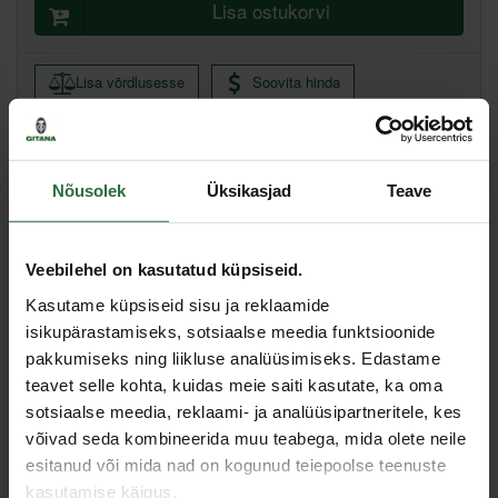
Lisa ostukorvi
Lisa võrdlusesse
Soovita hinda
Muud laod, (eeldatav tarne, 3-6 tööpäeva)
Nõusolek
Üksikasjad
Teave
Spetsifikatsioon
Veebilehel on kasutatud küpsiseid.
Pikkus
250 mm
Kasutame küpsiseid sisu ja reklaamide
Kogus pakendis
1 tk
isikupärastamiseks, sotsiaalse meedia funktsioonide
pakkumiseks ning liikluse analüüsimiseks. Edastame
Toote tüüp
Tarvik
teavet selle kohta, kuidas meie saiti kasutate, ka oma
Läbimõõt
Ø11 mm
sotsiaalse meedia, reklaami- ja analüüsipartneritele, kes
võivad seda kombineerida muu teabega, mida olete neile
Sarnased tooted
esitanud või mida nad on kogunud teiepoolse teenuste
kasutamise käigus.