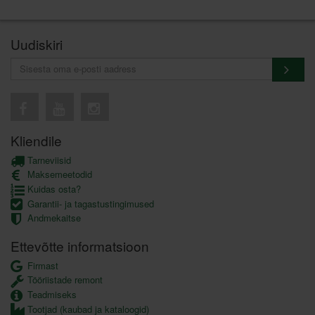
Uudiskiri
Kliendile
Tarneviisid
Maksemeetodid
Kuidas osta?
Garantii- ja tagastustingimused
Andmekaitse
Ettevõtte informatsioon
Firmast
Tööriistade remont
Teadmiseks
Tootjad (kaubad ja kataloogid)