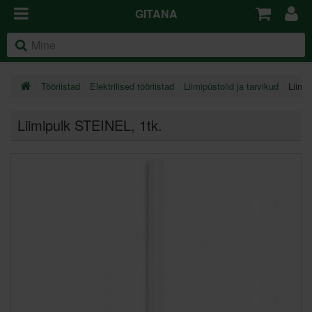
GITANA
Tööriistad
Elektrilised tööriistad
Liimipüstolid ja tarvikud
Liimi
Liimipulk STEINEL, 1tk.