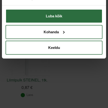
Toodete loendi laadimine ebaõnnestus.
Luba kõik
Viimati vaadatud
Kohanda
Keeldu
Liimipulk STEINEL, 1tk.
0,87 €
Laos