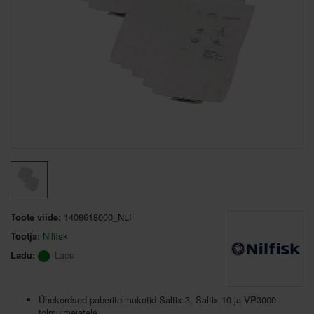
Toote viide:
1408618000_NLF
Tootja:
Nilfisk
Ladu:
Laos
Ühekordsed paberitolmukotid Saltix 3, Saltix 10 ja VP3000
tolmuimejatele