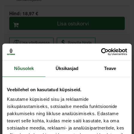
Hind:
18,97 €
Lisa ostukorvi
Lisa võrdlusesse
Soovita hinda
Tallinn pood, Artelli 19, Tallinn
Nõusolek
Üksikasjad
Teave
Põhiladu, (eeldatav tarne, 2-4 tööpäeva)
Muud laod, (eeldatav tarne, 3-6 tööpäeva)
Veebilehel on kasutatud küpsiseid.
Spetsifikatsioon
Kasutame küpsiseid sisu ja reklaamide
isikupärastamiseks, sotsiaalse meedia funktsioonide
Kogus pakendis
10 tk
pakkumiseks ning liikluse analüüsimiseks. Edastame
teavet selle kohta, kuidas meie saiti kasutate, ka oma
Toote tüüp
Professionaalsete tolmuimejate tarvikud
sotsiaalse meedia, reklaami- ja analüüsipartneritele, kes
Sobib mudelitele
Saltix 3, Saltix 10, VP3000