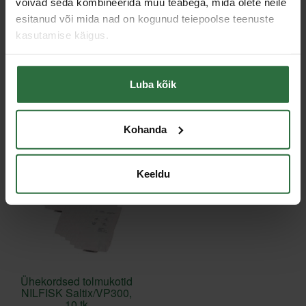
võivad seda kombineerida muu teabega, mida olete neile
esitanud või mida nad on kogunud teiepoolse teenuste
Sarnased tooted
kasutamise käigus.
Toodete loendi laadimine ebaõnnestus.
Luba kõik
Viimati vaadatud
Kohanda
Keeldu
Ühekordsed tolmukotid
NILFISK Saltix/VP300,
10 tk