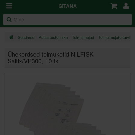
GITANA
Seadmed
Puhastustehnika
Tolmuimejad
Tolmuimejate tarviku
Ühekordsed tolmukotid NILFISK
Saltix/VP300, 10 tk