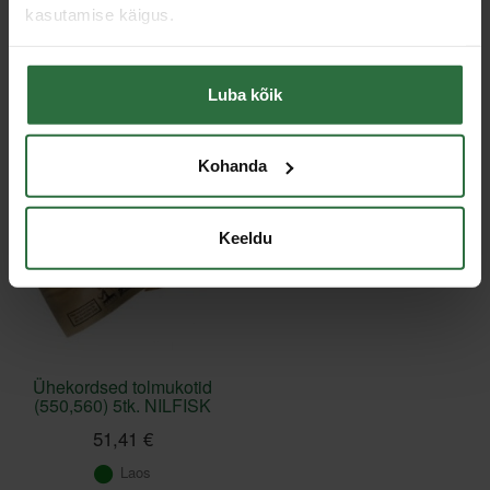
kasutamise käigus.
Toodete loendi laadimine ebaõnnestus.
Luba kõik
Viimati vaadatud
Kohanda
Keeldu
Ühekordsed tolmukotid
(550,560) 5tk. NILFISK
51,41 €
Laos