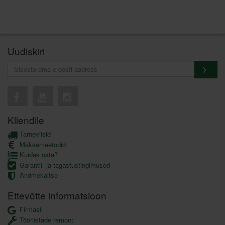
Uudiskiri
Kliendile
Tarneviisid
Maksemeetodid
Kuidas osta?
Garantii- ja tagastustingimused
Andmekaitse
Ettevõtte informatsioon
Firmast
Tööriistade remont