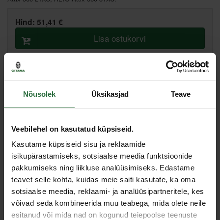
Hind:
51,41 €
Lisa ostukorvi
Lisa võrdlusesse
Soovita hinda
Nõusolek
Üksikasjad
Teave
Tallinn pood, Artelli 19, Tallinn
Põhiladu, (eeldatav tarne, 2-4 tööpäeva)
Muud laod, (eeldatav tarne, 3-6 tööpäeva)
Veebilehel on kasutatud küpsiseid.
Kasutame küpsiseid sisu ja reklaamide
isikupärastamiseks, sotsiaalse meedia funktsioonide
Spetsifikatsioon
pakkumiseks ning liikluse analüüsimiseks. Edastame
teavet selle kohta, kuidas meie saiti kasutate, ka oma
Toote tüüp
Professionaalsete tolmuimejate tarvikud
sotsiaalse meedia, reklaami- ja analüüsipartneritele, kes
võivad seda kombineerida muu teabega, mida olete neile
Sarnased tooted
esitanud või mida nad on kogunud teiepoolse teenuste