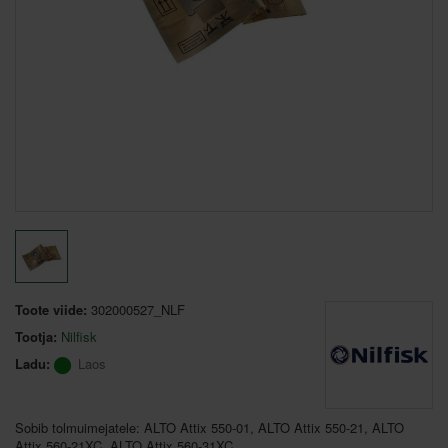
Toote viide:
302000527_NLF
Tootja:
Nilfisk
Ladu:
Laos
Sobib tolmuimejatele: ALTO Attix 550-01, ALTO Attix 550-21, ALTO
Attix 560-21XC, ALTO Attix 560-31XC.