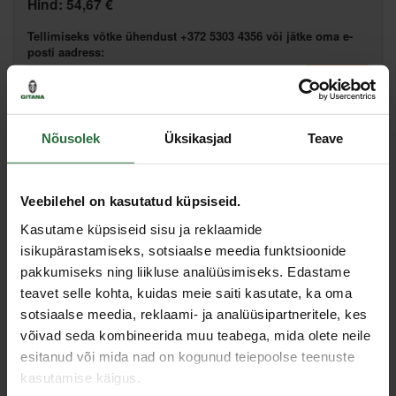
Hind:
54,67 €
Tellimiseks võtke ühendust +372 5303 4356 või jätke oma e-
posti aadress:
Lisa võrdlusesse
Soovita hinda
Nõusolek
Üksikasjad
Teave
Veebilehel on kasutatud küpsiseid.
Spetsifikatsioon
Kasutame küpsiseid sisu ja reklaamide
isikupärastamiseks, sotsiaalse meedia funktsioonide
Sobib mudelitele
Attix 50-01/21 PC, Attix 50-21 XC
pakkumiseks ning liikluse analüüsimiseks. Edastame
teavet selle kohta, kuidas meie saiti kasutate, ka oma
sotsiaalse meedia, reklaami- ja analüüsipartneritele, kes
Sarnased tooted
võivad seda kombineerida muu teabega, mida olete neile
esitanud või mida nad on kogunud teiepoolse teenuste
Toodete loendi laadimine ebaõnnestus.
kasutamise käigus.