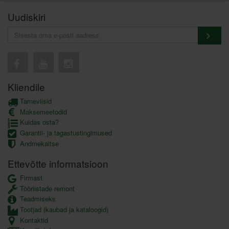
Uudiskiri
Kliendile
Tarneviisid
Maksemeetodid
Kuidas osta?
Garantii- ja tagastustingimused
Andmekaitse
Ettevõtte informatsioon
Firmast
Tööriistade remont
Teadmiseks
Tootjad (kaubad ja kataloogid)
Kontaktid