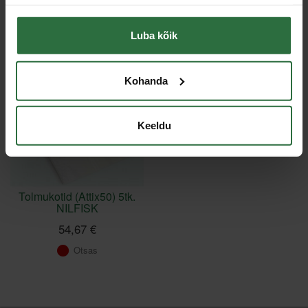
Viimati vaadatud
Luba kõik
Kohanda
Keeldu
Tolmukotid (Attix50) 5tk.
NILFISK
54,67 €
Otsas