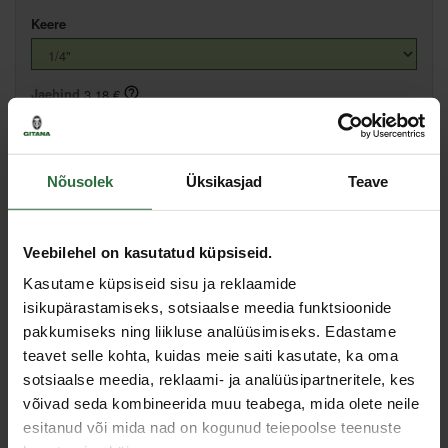
Keere
Jaehind
3,18 €
Hind:
3,17 €
Lisa ostukorvi
Nõusolek
Üksikasjad
Teave
Lisa võrdlusesse
Soovita hinda
Veebilehel on kasutatud küpsiseid.
Kasutame küpsiseid sisu ja reklaamide
Põhiladu, (eeldatav tarne, 2-4 tööpäeva)
isikupärastamiseks, sotsiaalse meedia funktsioonide
Muud laod, (eeldatav tarne, 3-6 tööpäeva)
pakkumiseks ning liikluse analüüsimiseks. Edastame
teavet selle kohta, kuidas meie saiti kasutate, ka oma
sotsiaalse meedia, reklaami- ja analüüsipartneritele, kes
võivad seda kombineerida muu teabega, mida olete neile
Sarnased tooted
esitanud või mida nad on kogunud teiepoolse teenuste