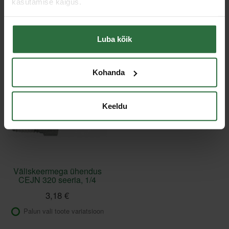
kasutamise käigus.
Toodete loendi laadimine ebaõnnestus.
Luba kõik
Viimati vaadatud
Kohanda
Keeldu
Väliskeermega ühendus
CEJN 320 seeria, 1/4
3,18 €
Palun vali toote variatsioon