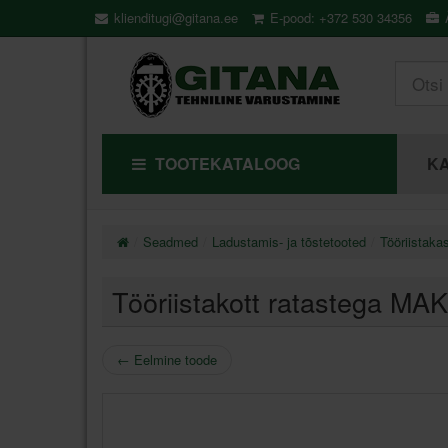
klienditugi@gitana.ee
E-pood: +372 530 34356
Ä
TOOTEKATALOOG
KA
Seadmed
Ladustamis- ja tõstetooted
Tööriistakas
Tööriistakott ratastega M
←
Eelmine toode