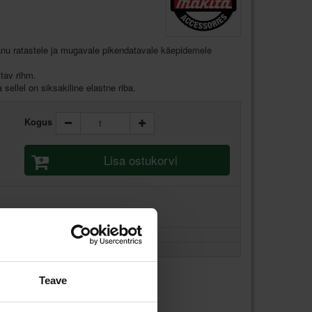
tänu ratastele ja mugavale pikendatavale käepidemele
tav rihm.
sellel on siksakiline elastne riba.
Kogus
Lisa ostukorvi
Teave