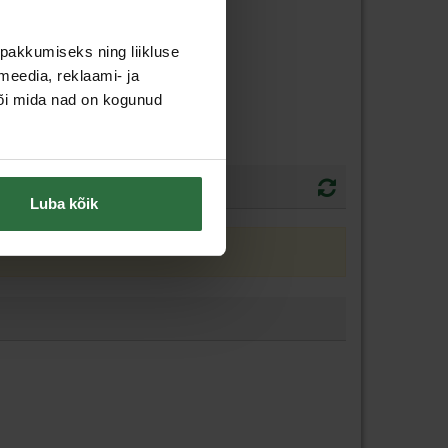
pakkumiseks ning liikluse
meedia, reklaami- ja
või mida nad on kogunud
Luba kõik