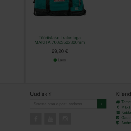
Tööriistakott ratastega
MAKITA 700x350x300mm
99,20 €
Laos
Uudiskiri
Kliend
Tarnev
Maks
Kuida
Garant
Andme