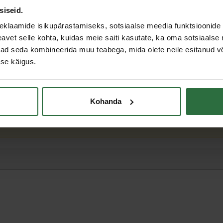
siseid.
eklaamide isikupärastamiseks, sotsiaalse meedia funktsioonide 
vet selle kohta, kuidas meie saiti kasutate, ka oma sotsiaalse 
ivad seda kombineerida muu teabega, mida olete neile esitanud 
se käigus.
 350 x 300mm
Kohanda