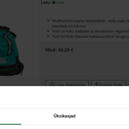
Ladu:
Laos
Multifunktsionaalne tööriistakott, mida saab 
kasutada ka käruna.
Kotil on kaks käepidet ja eemaldatav reguleeri
Kott kinnitub ülaosast kahesuunalise lukuga ja 
Hind:
99,20 €
Lisa võrdlusesse
Soovita hinda
Tallinn pood, Artelli 19, Tallinn
Üksikasjad
Põhiladu, (eeldatav tarne, 2-4 tööpäeva)
Muud laod, (eeldatav tarne, 3-6 tööpäeva)