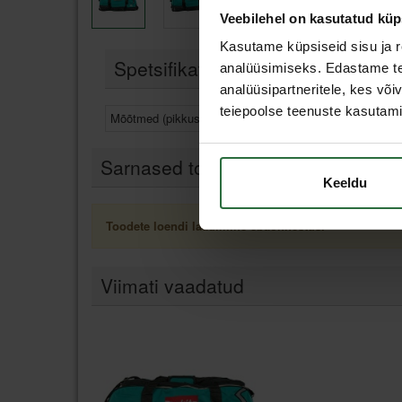
Veebilehel on kasutatud küp
Kasutame küpsiseid sisu ja r
Spetsifikatsioon
analüüsimiseks. Edastame tea
analüüsipartneritele, kes võ
teiepoolse teenuste kasutami
Mõõtmed (pikkus x sügavus x kõrgus)
700 x
Sarnased tooted
Keeldu
Toodete loendi laadimine ebaõnnestus.
Viimati vaadatud