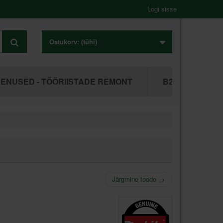
Logi sisse
Ostukorv:
(tühi)
ENUSED - TÖÖRIISTADE REMONT
B2B ÄRIKLIEN
Järgmine toode
→