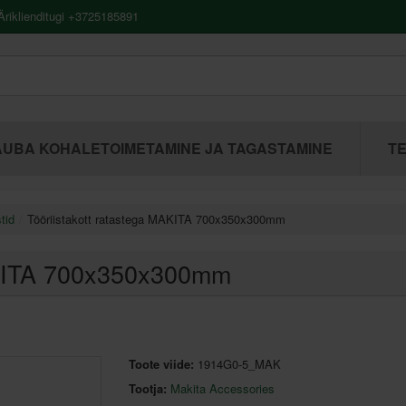
riklienditugi +3725185891
UBA KOHALETOIMETAMINE JA TAGASTAMINE
TE
tid
Tööriistakott ratastega MAKITA 700x350x300mm
AKITA 700x350x300mm
Toote viide:
1914G0-5_MAK
Tootja:
Makita Accessories