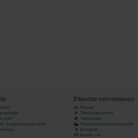
ile
Ettevõtte informatsioon
iisid
Firmast
emeetodid
Tööriistade remont
s osta?
Teadmiseks
ii- ja tagastustingimused
Tootjad (kaubad ja kataloogid)
kaitse
Kontaktid
Kasulik info