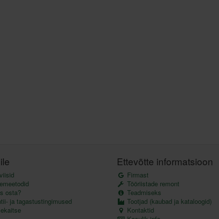
ile
Ettevõtte informatsioon
iisid
Firmast
emeetodid
Tööriistade remont
s osta?
Teadmiseks
ii- ja tagastustingimused
Tootjad (kaubad ja kataloogid)
kaitse
Kontaktid
Kasulik info