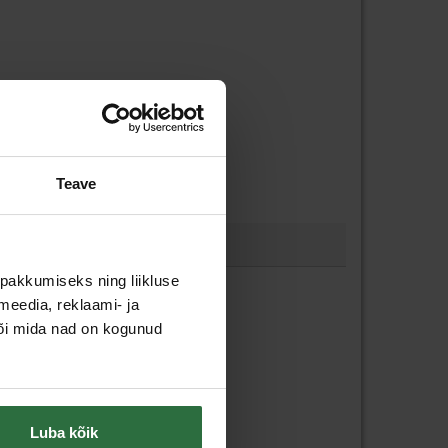
Teave
pakkumiseks ning liikluse
meedia, reklaami- ja
või mida nad on kogunud
Luba kõik