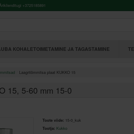
riklienditugi +3725185891
UBA KOHALETOIMETAMINE JA TAGASTAMINE
TE
õmmitsad
Laagritõmmitsa plaat KUKKO 15
KO 15
, 5-60 mm 15-0
Toote viide:
15-0_kuk
Tootja:
Kukko