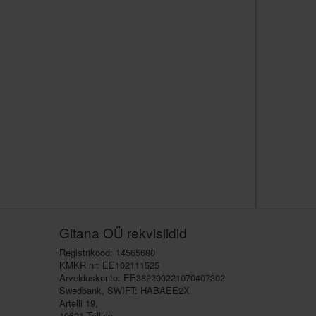
Gitana OÜ rekvisiidid
Registrikood: 14565680
KMKR nr: EE102111525
Arvelduskonto: EE382200221070407302
Swedbank, SWIFT: HABAEE2X
Artelli 19,
10621 Tallinn