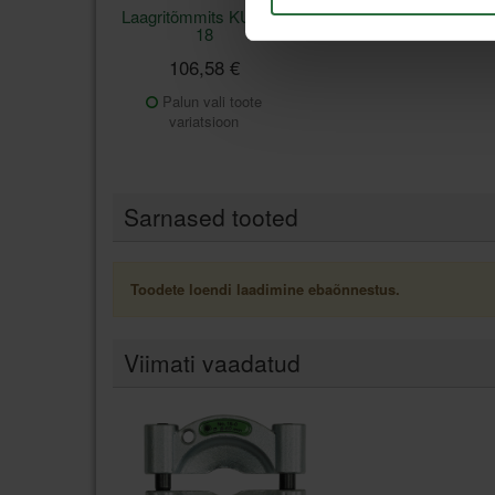
Laagritõmmits KUKKO
18
106,58 €
Palun vali toote
variatsioon
Sarnased tooted
Toodete loendi laadimine ebaõnnestus.
Viimati vaadatud