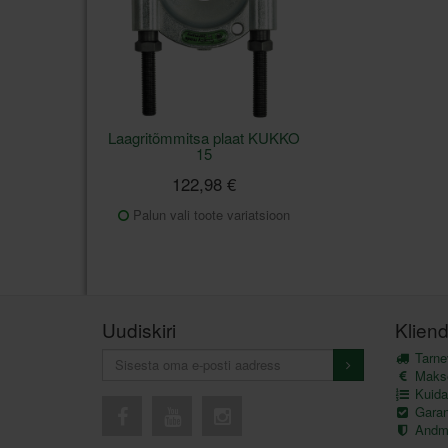
Laagritõmmitsa plaat KUKKO
15
122,98 €
Palun vali toote variatsioon
Uudiskiri
Kliend
Tarnev
Maks
Kuida
Garant
Andme