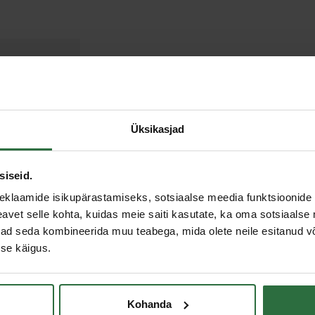
Üksikasjad
siseid.
eklaamide isikupärastamiseks, sotsiaalse meedia funktsioonide 
vet selle kohta, kuidas meie saiti kasutate, ka oma sotsiaalse 
ivad seda kombineerida muu teabega, mida olete neile esitanud 
se käigus.
Kohanda