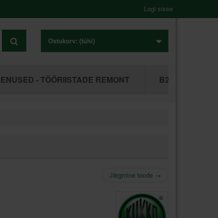
Logi sisse
Ostukorv:
(tühi)
ENUSED - TÖÖRIISTADE REMONT
B2B ÄRIKLIEN
Järgmine toode
→