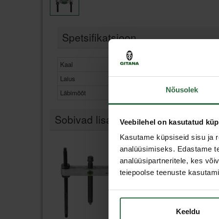
Spetsifikatsioon
Kaal
0,7 kg
Laius
60 mm
Nõusolek
Läbimõõt
5-60 mm
Sobivad lisad
Veebilehel on kasutatud küp
Kasutame küpsiseid sisu ja r
analüüsimiseks. Edastame tea
analüüsipartneritele, kes võ
teiepoolse teenuste kasutami
Keeldu