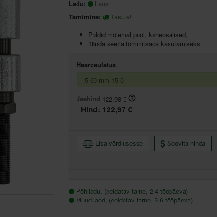
Ladu:
Laos
Tarnimine:
Tasuta!
Poldid mõlemal pool, kaheosalised;
18nda seeria tõmmitsaga kasutamiseks.
Haardeulatus
Jaehind
122,98 €
Hind:
122,97 €
Lisa võrdlusesse
Soovita hinda
Põhiladu, (eeldatav tarne, 2-4 tööpäeva)
Muud laod, (eeldatav tarne, 3-6 tööpäeva)