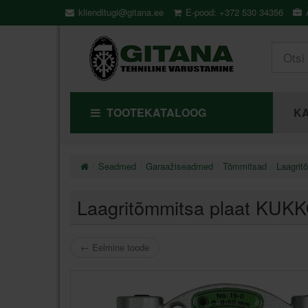
klienditugi@gitana.ee
E-pood: +372 530 34356
Ä
TOOTEKATALOOG
KA
Seadmed
Garaažiseadmed
Tõmmitsad
Laagrit
Laagritõmmitsa plaat KUK
←
Eelmine toode