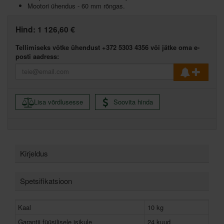
Mootori ühendus - 60 mm rõngas.
Hind:
1 126,60 €
Tellimiseks võtke ühendust +372 5303 4356 või jätke oma e-
posti aadress:
Lisa võrdlusesse
Soovita hinda
Kirjeldus
Spetsifikatsioon
Kaal
10 kg
Garantii füüsilisele isikule
24 kuud