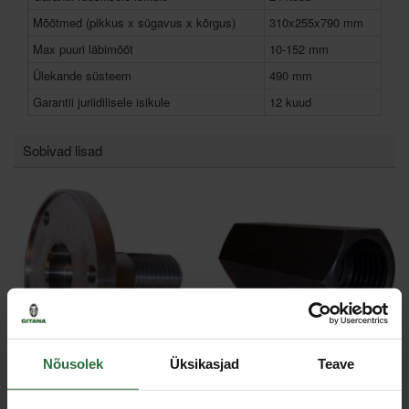
Mõõtmed (pikkus x sügavus x kõrgus)
310x255x790 mm
Max puuri läbimõõt
10-152 mm
Ülekande süsteem
490 mm
Garantii juriidilisele isikule
12 kuud
Sobivad lisad
Nõusolek
Üksikasjad
Teave
Adapter 3-augulisest
Adapter 1 1/4″ UNC-st
äärikust kuni 1 1/4 "UNC
R1/2″ GOLZ
GOLZ-ni