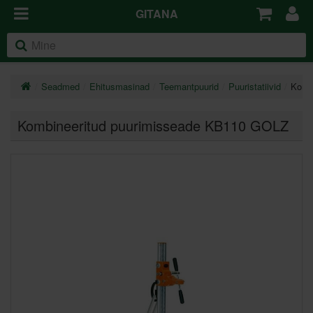
GITANA
Seadmed
Ehitusmasinad
Teemantpuurid
Puuristatiivid
Komb
Kombineeritud puurimisseade KB110 GOLZ