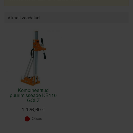
Viimati vaadatud
Kombineeritud
puurimisseade KB110
GOLZ
1 126,60 €
Otsas