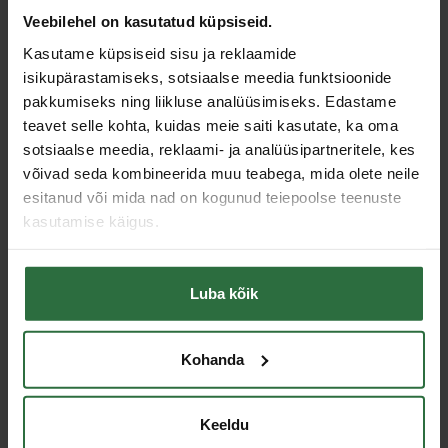
28,52 €
Veebilehel on kasutatud küpsiseid.
86,08 €
Laos
Kasutame küpsiseid sisu ja reklaamide
Laos
isikupärastamiseks, sotsiaalse meedia funktsioonide
pakkumiseks ning liikluse analüüsimiseks. Edastame
teavet selle kohta, kuidas meie saiti kasutate, ka oma
sotsiaalse meedia, reklaami- ja analüüsipartneritele, kes
võivad seda kombineerida muu teabega, mida olete neile
esitanud või mida nad on kogunud teiepoolse teenuste
kasutamise käigus.
Luba kõik
Adapter 1 1/4 "UNC-st
Surveprits GLORIA 415
kuni 3-augulise äärikuni
10L
GOLZ
281,97 €
Kohanda
42,16 €
Laos
Otsas
Keeldu