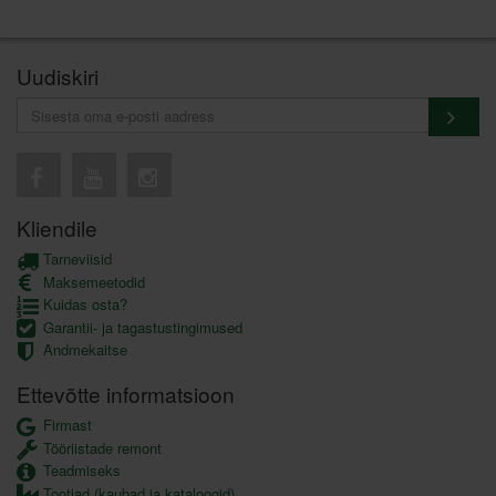
Uudiskiri
Kliendile
Tarneviisid
Maksemeetodid
Kuidas osta?
Garantii- ja tagastustingimused
Andmekaitse
Ettevõtte informatsioon
Firmast
Tööriistade remont
Teadmiseks
Tootjad (kaubad ja kataloogid)