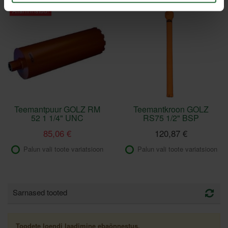
Allahinnatud!
Teemantpuur GOLZ RM
Teemantkroon GOLZ
52 1 1/4" UNC
RS75 1/2" BSP
85,06 €
120,87 €
Palun vali toote variatsioon
Palun vali toote variatsioon
Sarnased tooted
Toodete loendi laadimine ebaõnnestus.