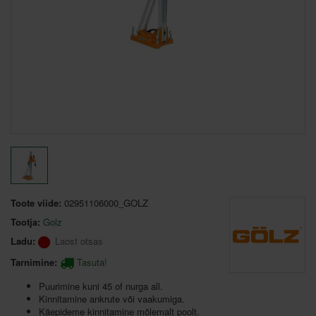
Toote viide:
02951106000_GOLZ
Tootja:
Golz
Ladu:
Laost otsas
Tarnimine:
Tasuta!
Puurimine kuni 45 of nurga all.
Kinnitamine ankrute või vaakumiga.
Käepideme kinnitamine mõlemalt poolt.