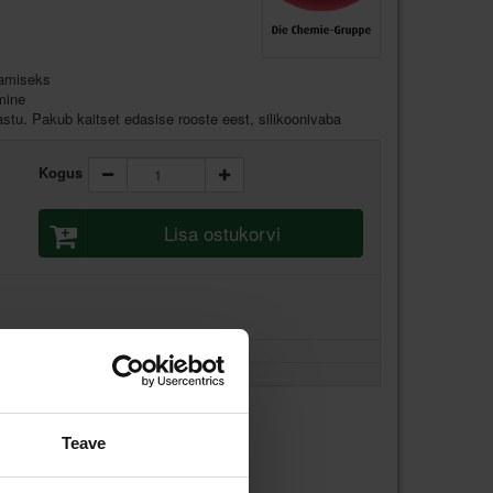
damiseks
mine
stu. Pakub kaitset edasise rooste eest, silikoonivaba
Kogus
Lisa ostukorvi
Teave