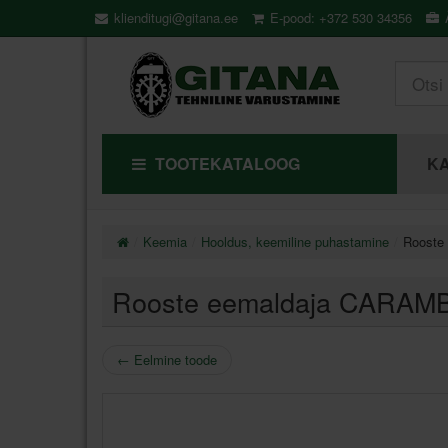
klienditugi@gitana.ee
E-pood: +372 530 34356
Ä
TOOTEKATALOOG
KA
Keemia
Hooldus, keemiline puhastamine
Rooste
Rooste eemaldaja CARAMB
←
Eelmine toode