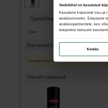
Veebilehel on kasutatud küp
Kasutame küpsiseid sisu ja r
Spetsifikatsioon
analüüsimiseks. Edastame tea
analüüsipartneritele, kes võ
teiepoolse teenuste kasutami
Maht
500 ml
Sarnased tooted
Keeldu
Toodete loendi laadimine ebaõnnestus.
Viimati vaadatud