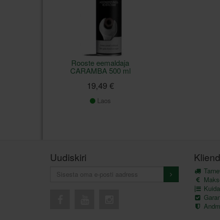
Rooste eemaldaja
CARAMBA 500 ml
19,49 €
Laos
Uudiskiri
Kliend
Tarnev
Maks
Kuida
Garant
Andme