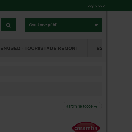
Logi sisse
Ostukorv:
(tühi)
ENUSED - TÖÖRIISTADE REMONT
B2B ÄRIKLIEN
Järgmine toode
→