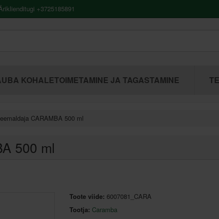
riklienditugi +3725185891
UBA KOHALETOIMETAMINE JA TAGASTAMINE
TE
 eemaldaja CARAMBA 500 ml
A 500 ml
Toote viide:
6007081_CARA
Tootja:
Caramba