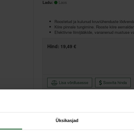
Ladu:
Laos
Roostetud ja kulunud kruviühenduste lõdven
Kiire pinnale tungimine. Rooste kiire eemalda
Efektiivne liimijääkide, vananenud mustuse va
Hind:
19,49 €
Lisa võrdlusesse
Soovita hinda
Tallinn pood, Artelli 19, Tallinn
Põhiladu, (eeldatav tarne, 2-4 tööpäeva)
Üksikasjad
Muud laod, (eeldatav tarne, 3-6 tööpäeva)