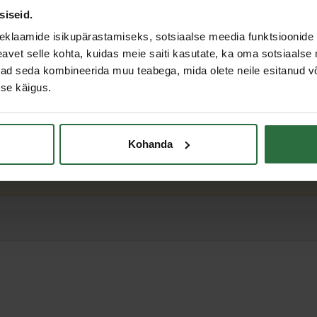
siseid.
eklaamide isikupärastamiseks, sotsiaalse meedia funktsioonide 
vet selle kohta, kuidas meie saiti kasutate, ka oma sotsiaalse 
ivad seda kombineerida muu teabega, mida olete neile esitanud 
se käigus.
Kohanda