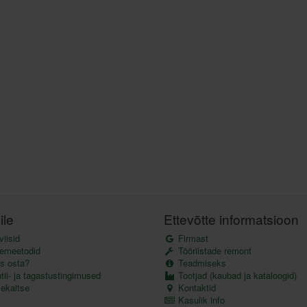
ile
Ettevõtte informatsioon
iisid
Firmast
emeetodid
Tööriistade remont
s osta?
Teadmiseks
ii- ja tagastustingimused
Tootjad (kaubad ja kataloogid)
kaitse
Kontaktid
Kasulik info