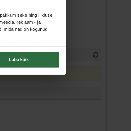
pakkumiseks ning liikluse
meedia, reklaami- ja
või mida nad on kogunud
Luba kõik