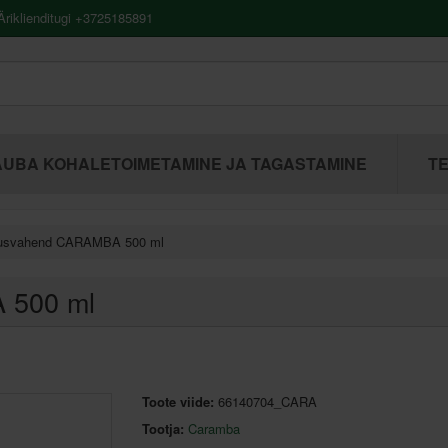
riklienditugi +3725185891
UBA KOHALETOIMETAMINE JA TAGASTAMINE
TE
usvahend CARAMBA 500 ml
 500 ml
Toote viide:
66140704_CARA
Tootja:
Caramba