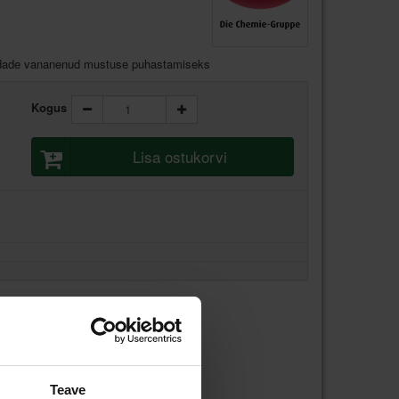
pindade vananenud mustuse puhastamiseks
Kogus
Lisa ostukorvi
Teave