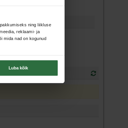
pakkumiseks ning liikluse
meedia, reklaami- ja
või mida nad on kogunud
de jaoks
Luba kõik