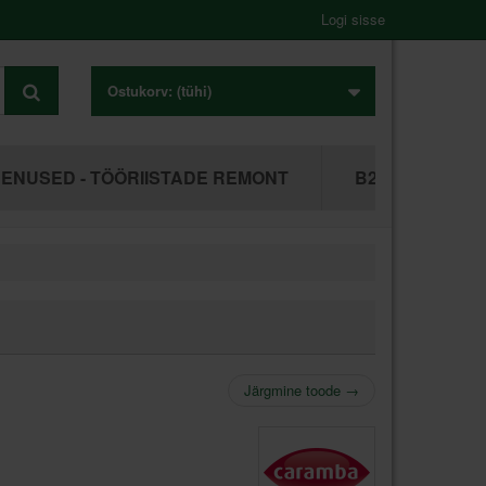
Logi sisse
Ostukorv:
(tühi)
ENUSED - TÖÖRIISTADE REMONT
B2B ÄRIKLIEN
Järgmine toode
→