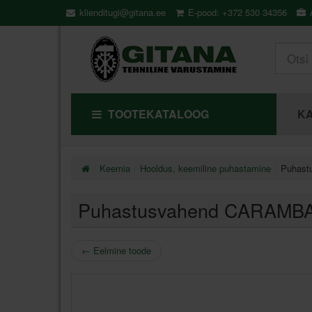
klienditugi@gitana.ee
E-pood: +372 530 34356
Ä
TOOTEKATALOOG
KA
Keemia
Hooldus, keemiline puhastamine
Puhast
Puhastusvahend CARAMBA
←
Eelmine toode