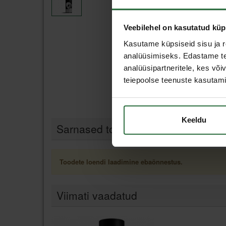
Veebilehel on kasutatud küp
Kasutame küpsiseid sisu ja r
analüüsimiseks. Edastame tea
analüüsipartneritele, kes võ
teiepoolse teenuste kasutami
Keeldu
Sarnased tooted
Toodete loendi laadimine ebaõnnestus.
Viimati vaadatud