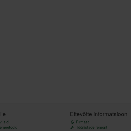
ile
Ettevõtte informatsioon
iisid
Firmast
emeetodid
Tööriistade remont