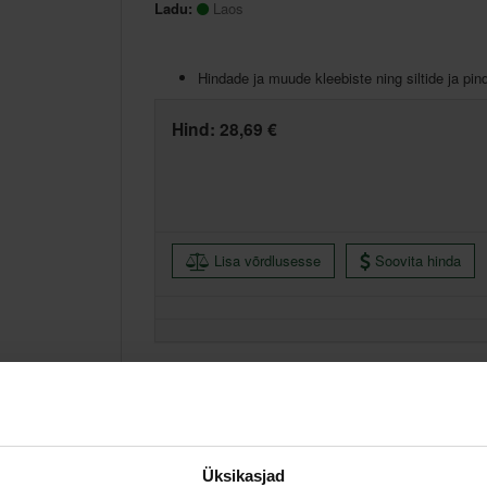
Ladu:
Laos
Hindade ja muude kleebiste ning siltide ja 
Hind:
28,69 €
Lisa võrdlusesse
Soovita hinda
Põhiladu, (eeldatav tarne, 2-4 tööpäeva)
Muud laod, (eeldatav tarne, 3-6 tööpäeva)
Üksikasjad