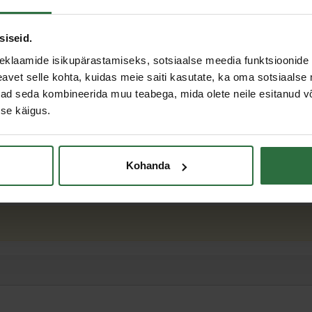
siseid.
Kirjeldus
eklaamide isikupärastamiseks, sotsiaalse meedia funktsioonide 
vet selle kohta, kuidas meie saiti kasutate, ka oma sotsiaalse 
Sobib kõikidele siledatele pindadele
ivad seda kombineerida muu teabega, mida olete neile esitanud 
Eemaldab tõhusalt pindadelt kleebised
se käigus.
Puhastab liimijääke ja muud mustust
Pärast puhastamist ei jäta jälgi
Ei kahjusta värvitud pindu
Sobib kroomi, klaasi ja muude siledate pinda
Kohanda