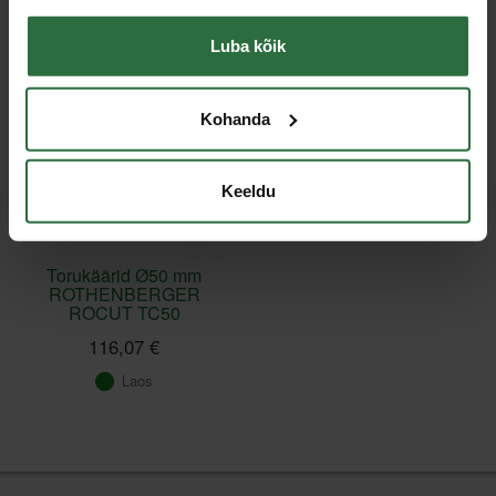
Viimati vaadatud
Luba kõik
Kohanda
Keeldu
Torukäärid Ø50 mm
ROTHENBERGER
ROCUT TC50
116,07 €
Laos