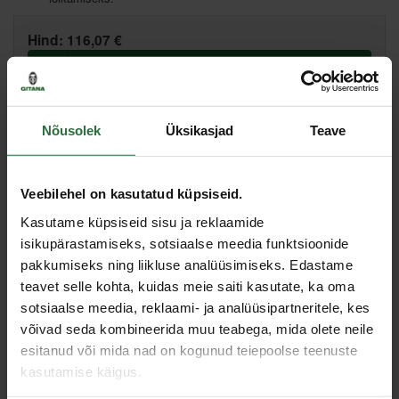
Hind:
116,07 €
Lisa ostukorvi
Lisa võrdlusesse
Soovita hinda
Nõusolek
Üksikasjad
Teave
Veebilehel on kasutatud küpsiseid.
Põhiladu, (eeldatav tarne, 2-4 tööpäeva)
Muud laod, (eeldatav tarne, 3-6 tööpäeva)
Kasutame küpsiseid sisu ja reklaamide
isikupärastamiseks, sotsiaalse meedia funktsioonide
pakkumiseks ning liikluse analüüsimiseks. Edastame
Sarnased tooted
teavet selle kohta, kuidas meie saiti kasutate, ka oma
sotsiaalse meedia, reklaami- ja analüüsipartneritele, kes
võivad seda kombineerida muu teabega, mida olete neile
Toodete loendi laadimine ebaõnnestus.
esitanud või mida nad on kogunud teiepoolse teenuste
kasutamise käigus.