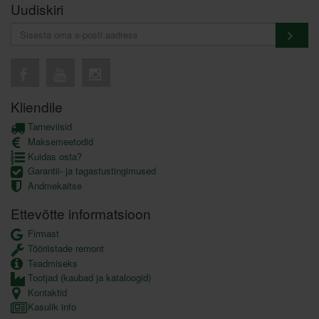
Uudiskiri
Kliendile
Tarneviisid
Maksemeetodid
Kuidas osta?
Garantii- ja tagastustingimused
Andmekaitse
Ettevõtte informatsioon
Firmast
Tööriistade remont
Teadmiseks
Tootjad (kaubad ja kataloogid)
Kontaktid
Kasulik info