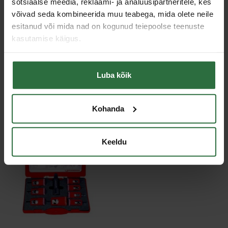
sotsiaalse meedia, reklaami- ja analüüsipartneritele, kes
võivad seda kombineerida muu teabega, mida olete neile
Kaal
760 g
esitanud või mida nad on kogunud teiepoolse teenuste
kasutamise käigus.
Sarnased tooted
Luba kõik
Toodete loendi laadimine ebaõnnestus.
Kohanda
Viimati vaadatud
Keeldu