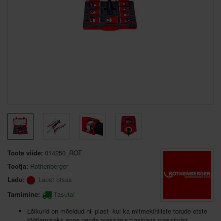
Toote viide:
014250_ROT
Tootja:
Rothenberger
Ladu:
Laost otsas
Tarnimine:
Tasuta!
Lõikurid on mõeldud nii plast- kui ka mitmekihiliste torude otste
töötlemiseks enne nende pressimismasinaga pressimist