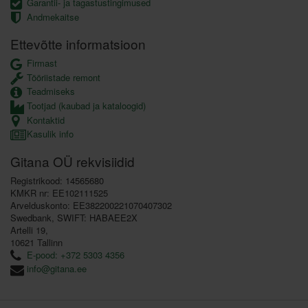
Garantii- ja tagastustingimused
Andmekaitse
Ettevõtte informatsioon
Firmast
Tööriistade remont
Teadmiseks
Tootjad (kaubad ja kataloogid)
Kontaktid
Kasulik info
Gitana OÜ rekvisiidid
Registrikood: 14565680
KMKR nr: EE102111525
Arvelduskonto: EE382200221070407302
Swedbank, SWIFT: HABAEE2X
Artelli 19,
10621 Tallinn
E-pood: +372 5303 4356
info@gitana.ee