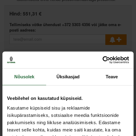
Hind:
551,31 €
Tellimiseks võtke ühendust +372 5303 4356 või jätke oma e-
posti aadress:
Lisa võrdlusesse
Soovita hinda
Nõusolek
Üksikasjad
Teave
Kirjeldus
Veebilehel on kasutatud küpsiseid.
Täpne 90º nurk, kalibreerimine, korgi eemaldamine, torude seina
Kasutame küpsiseid sisu ja reklaamide
sisemise ja välimise töötlemine - kõik ühes tööriistas. Lõikureid
saab käsitsi kasutada või külvikusse sisestada. Iga torutüübi ja
isikupärastamiseks, sotsiaalse meedia funktsioonide
läbimõõdu jaoks kasutatakse eraldi lõikurit.
pakkumiseks ning liikluse analüüsimiseks. Edastame
Spetsifikatsioon
teavet selle kohta, kuidas meie saiti kasutate, ka oma