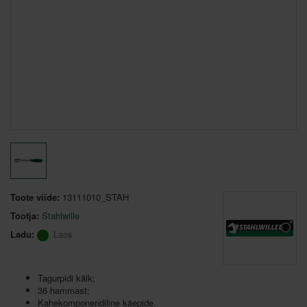
Toote viide:
13111010_STAH
Tootja:
Stahlwille
Ladu:
Laos
Tagurpidi käik;
36 hammast;
Kahekomponendiline käepide.