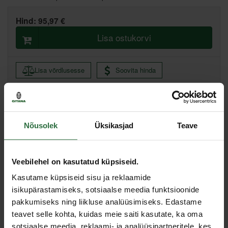
Hind:
95,97 €
Lisa ostukorvi
Lisa võrdlusesse
Soovita hinda
Põhiladu, (eeldatav tarne, 2-4 tööpäeva)
Muud laod, (eeldatav tarne, 3-6 tööpäeva)
Nõusolek
Üksikasjad
Teave
Kirjeldus
Veebilehel on kasutatud küpsiseid.
Ergonoomiline käepide, mis on valmistatud vastupidavast
Kasutame küpsiseid sisu ja reklaamide
plastikust. Kõik metallosad on valmistatud kvaliteetsest terase
isikupärastamiseks, sotsiaalse meedia funktsioonide
sulamist. Tugev peatugi. Osasid saab asendada varuosadega.
Saab pöörata ühes või teises suunas.
pakkumiseks ning liikluse analüüsimiseks. Edastame
teavet selle kohta, kuidas meie saiti kasutate, ka oma
Spetsifikatsioon
sotsiaalse meedia, reklaami- ja analüüsipartneritele, kes