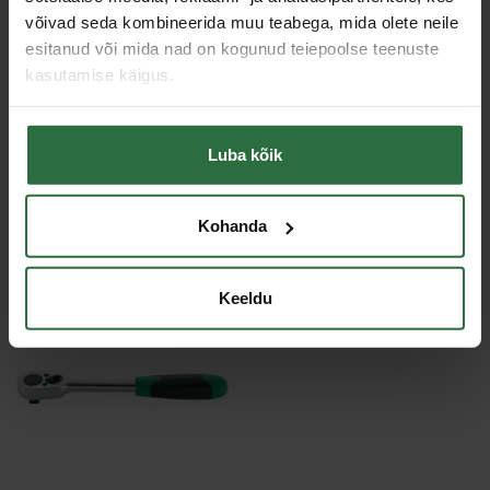
võivad seda kombineerida muu teabega, mida olete neile
Otsiku kinnitus
1/2"
esitanud või mida nad on kogunud teiepoolse teenuste
kasutamise käigus.
Sarnased tooted
Luba kõik
Toodete loendi laadimine ebaõnnestus.
Kohanda
Viimati vaadatud
Keeldu