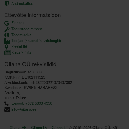
Andmekaitse
Ettevõtte informatsioon
Firmast
Tööriistade remont
Teadmiseks
Tootjad (kaubad ja kataloogid)
Kontaktid
Kasulik info
Gitana OÜ rekvisiidid
Registrikood: 14565680
KMKR nr: EE102111525
Arvelduskonto: EE382200221070407302
Swedbank, SWIFT: HABAEE2X
Artelli 19,
10621 Tallinn
E-pood: +372 5303 4356
info@gitana.ee
Gitana EE
–
Gitana LV
–
Gitana LT
© 2018–2026 Gitana OÜ. Kõik