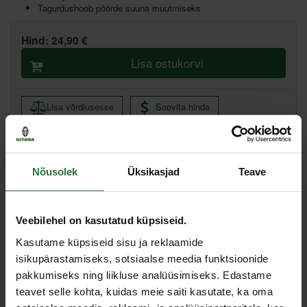
Tagurdushoob pöörde suuna muutmiseks
Hind:
24,90 €
Lisa ostukorvi
Lisa võrdlusesse
Soovita hinda
Põhiladu, (eeldatav tarne, 2-4 tööpäeva)
Nõusolek
Üksikasjad
Teave
Muud laod, (eeldatav tarne, 3-6 tööpäeva)
Kirjeldus
Veebilehel on kasutatud küpsiseid.
Kasutame küpsiseid sisu ja reklaamide
Kiire vabastusnupp pea eemaldamiseks.
isikupärastamiseks, sotsiaalse meedia funktsioonide
Mugav, pehme Dupont HYTREL käepide, millel on praktiline auk
pakkumiseks ning liikluse analüüsimiseks. Edastame
riputamiseks.
teavet selle kohta, kuidas meie saiti kasutate, ka oma
Spetsifikatsioon