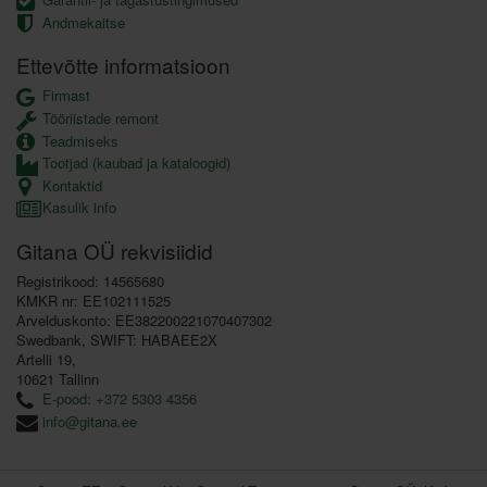
Andmekaitse
Ettevõtte informatsioon
Firmast
Tööriistade remont
Teadmiseks
Tootjad (kaubad ja kataloogid)
Kontaktid
Kasulik info
Gitana OÜ rekvisiidid
Registrikood: 14565680
KMKR nr: EE102111525
Arvelduskonto: EE382200221070407302
Swedbank, SWIFT: HABAEE2X
Artelli 19,
10621 Tallinn
E-pood: +372 5303 4356
info@gitana.ee