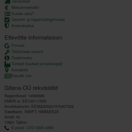
Tarneviisid
Maksemeetodid
Kuidas osta?
Garantii- ja tagastustingimused
Andmekaitse
Ettevõtte informatsioon
Firmast
Tööriistade remont
Teadmiseks
Tootjad (kaubad ja kataloogid)
Kontaktid
Kasulik info
Gitana OÜ rekvisiidid
Registrikood: 14565680
KMKR nr: EE102111525
Arvelduskonto: EE382200221070407302
Swedbank, SWIFT: HABAEE2X
Artelli 19,
10621 Tallinn
E-pood: +372 5303 4356