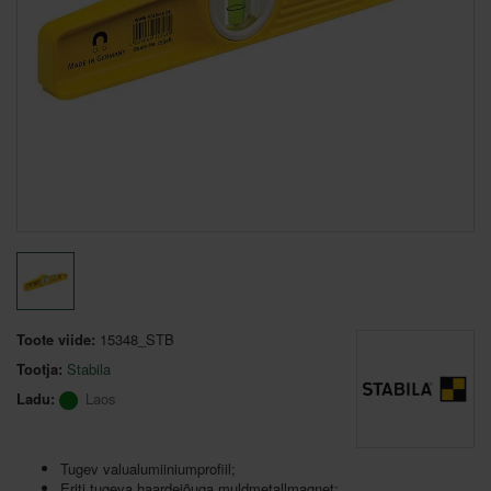
Toote viide:
15348_STB
Tootja:
Stabila
Ladu:
Laos
Tugev valualumiiniumprofiil;
Eriti tugeva haardejõuga muldmetallmagnet;