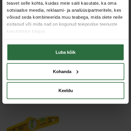
teavet selle kohta, kuidas meie saiti kasutate, ka oma
Täpsus ümberpööratud
0,043° / 0,75 mm/m
sotsiaalse meedia, reklaami- ja analüüsipartneritele, kes
asendis
võivad seda kombineerida muu teabega, mida olete neile
Mõõtepinnad
1
esitanud või mida nad on kogunud teiepoolse teenuste
1 x horisontaalne ja 1 x vertikaalne
Vesiloodi tüüp
kasutamise käigus.
aas
Sarnased tooted
Luba kõik
Toodete loendi laadimine ebaõnnestus.
Kohanda
Viimati vaadatud
Keeldu