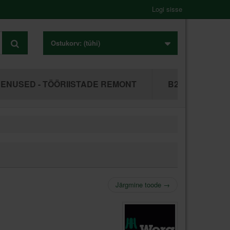
Logi sisse
Ostukorv:
(tühi)
ENUSED - TÖÖRIISTADE REMONT
B2B ÄRIKLIEN
Järgmine toode
→