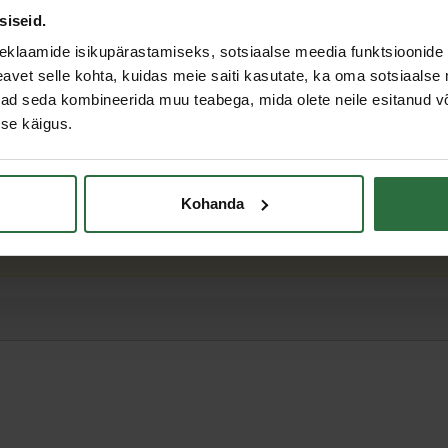
siseid.
eklaamide isikupärastamiseks, sotsiaalse meedia funktsioonide 
vet selle kohta, kuidas meie saiti kasutate, ka oma sotsiaalse 
ivad seda kombineerida muu teabega, mida olete neile esitanud 
se käigus.
Kohanda