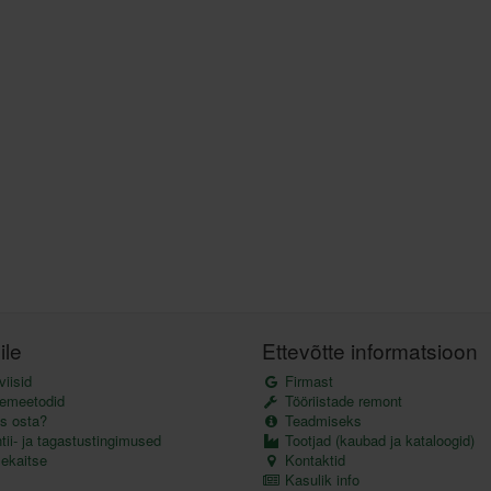
ile
Ettevõtte informatsioon
iisid
Firmast
emeetodid
Tööriistade remont
s osta?
Teadmiseks
ii- ja tagastustingimused
Tootjad (kaubad ja kataloogid)
kaitse
Kontaktid
Kasulik info