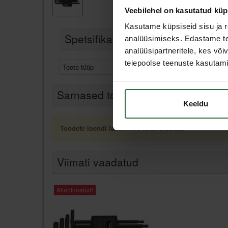
Veebilehel on kasutatud küp
Kasutame küpsiseid sisu ja r
Spetsifikatsioon
analüüsimiseks. Edastame tea
analüüsipartneritele, kes võ
teiepoolse teenuste kasutami
Toote tüüp
Komplekt
Sarnased tooted
Keeldu
Toodete loendi laadimine ebaõnnestus.
Viimati vaadatud
Allahinnatud!