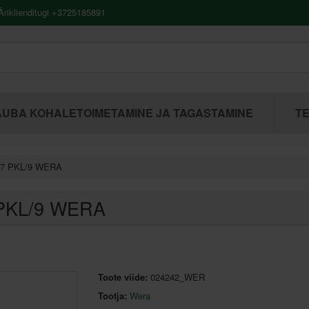
riklienditugi +3725185891
UBA KOHALETOIMETAMINE JA TAGASTAMINE
TE
67 PKL/9 WERA
 PKL/9 WERA
Toote viide:
024242_WER
Tootja:
Wera