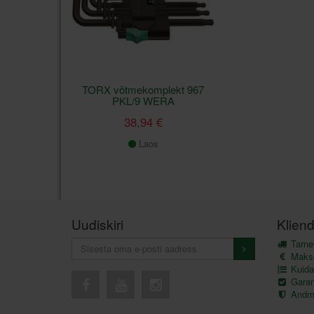
TORX võtmekomplekt 967
PKL/9 WERA
38,94 €
Laos
Uudiskiri
Kliend
Tarnev
Maks
Kuida
Garant
Andme