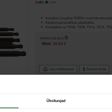
Ladu:
Laos
9-osaline L-kujuline TORX® mutrivõtmekomple
Kahekomponendilises plastkarbis.
Komplektis on TX08, TX09, TX10, TX15, TX2
Jaehind
55,50 €
Hind:
38,94 €
Lisa võrdlusesse
Soovita hinda
Põhiladu, (eeldatav tarne, 2-4 tööpäeva)
Muud laod, (eeldatav tarne, 3-6 tööpäeva)
Üksikasjad