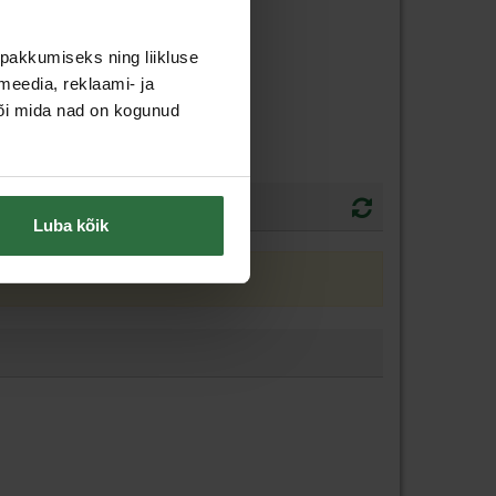
pakkumiseks ning liikluse
meedia, reklaami- ja
või mida nad on kogunud
Luba kõik