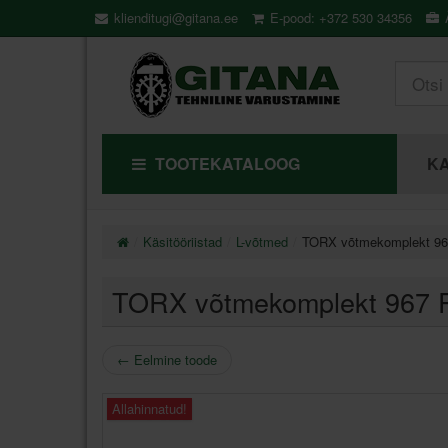
klienditugi@gitana.ee
E-pood: +372 530 34356
Ä
TOOTEKATALOOG
KA
Käsitööriistad
L-võtmed
TORX võtmekomplekt 9
TORX võtmekomplekt 967
←
Eelmine toode
Allahinnatud!