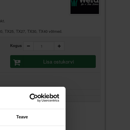
kt.
0, TX25, TX27, TX30, TX40 võtmed.
Kogus
Lisa ostukorvi
Teave