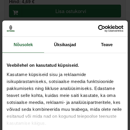
Hind:
4,69 €
Lisa ostukorvi
Lisa võrdlusesse
Soovita hinda
Nõusolek
Üksikasjad
Teave
Põhiladu, (eeldatav tarne, 2-4 tööpäeva)
Muud laod, (eeldatav tarne, 3-6 tööpäeva)
Veebilehel on kasutatud küpsiseid.
Kasutame küpsiseid sisu ja reklaamide
Spetsifikatsioon
isikupärastamiseks, sotsiaalse meedia funktsioonide
pakkumiseks ning liikluse analüüsimiseks. Edastame
Otsiku kinnitus
1/2" / 3/8"
teavet selle kohta, kuidas meie saiti kasutate, ka oma
Sisene nelikant
1/2"
sotsiaalse meedia, reklaami- ja analüüsipartneritele, kes
Toote tüüp
Adapter
võivad seda kombineerida muu teabega, mida olete neile
esitanud või mida nad on kogunud teiepoolse teenuste
Väline nelikant
3/8"
kasutamise käigus.