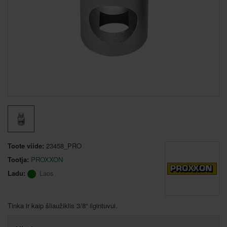
Toote viide:
23458_PRO
Tootja:
PROXXON
Ladu:
Laos
Tinka ir kaip šliaužiklis 3/8“ ilgintuvui.