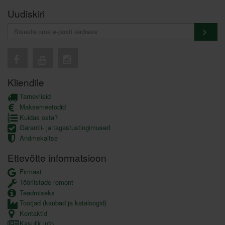
Uudiskiri
Kliendile
Tarneviisid
Maksemeetodid
Kuidas osta?
Garantii- ja tagastustingimused
Andmekaitse
Ettevõtte informatsioon
Firmast
Tööriistade remont
Teadmiseks
Tootjad (kaubad ja kataloogid)
Kontaktid
Kasulik info