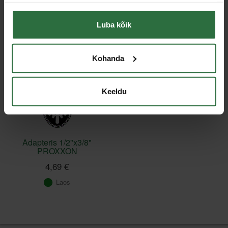
Sarnased tooted
Luba kõik
Laeb...
Viimati vaadatud
Kohanda
Keeldu
Adapteris 1/2"x3/8"
PROXXON
4,69 €
Laos