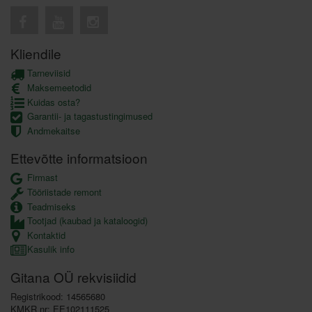
Kliendile
Tarneviisid
Maksemeetodid
Kuidas osta?
Garantii- ja tagastustingimused
Andmekaitse
Ettevõtte informatsioon
Firmast
Tööriistade remont
Teadmiseks
Tootjad (kaubad ja kataloogid)
Kontaktid
Kasulik info
Gitana OÜ rekvisiidid
Registrikood: 14565680
KMKR nr: EE102111525