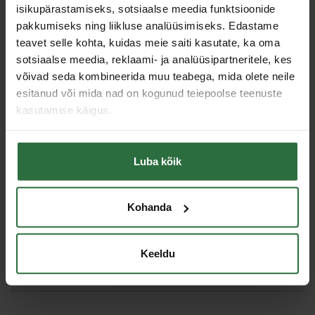
libise momentvõtme otsast ega ei paindu, kui rakendatakse
isikupärastamiseks, sotsiaalse meedia funktsioonide
tugevat jõudu. Vastab standarditele: DIN 3124: ISO 2725-1: E DIN
pakkumiseks ning liikluse analüüsimiseks. Edastame
EN 3709: E DIN EN 3710: ASME B 107.5 M.
teavet selle kohta, kuidas meie saiti kasutate, ka oma
Spetsifikatsioon
sotsiaalse meedia, reklaami- ja analüüsipartneritele, kes
võivad seda kombineerida muu teabega, mida olete neile
Otsiku kinnitus
1/2"
esitanud või mida nad on kogunud teiepoolse teenuste
Toote tüüp
12-kant padrun
kasutamise käigus.
Löök
Ei
Laiutatud pea
Jah
Luba kõik
Sarnased tooted
Kohanda
Toodete loendi laadimine ebaõnnestus.
Keeldu
Viimati vaadatud