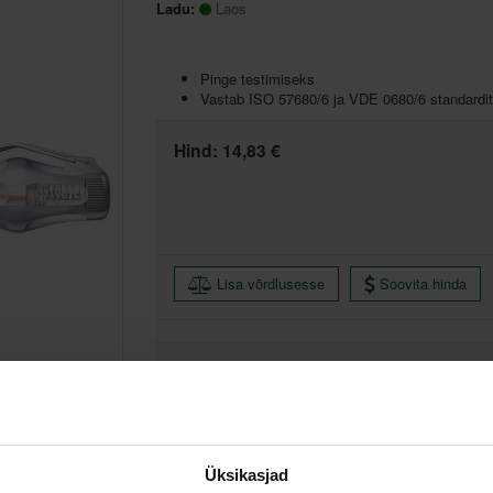
Ladu:
Laos
Pinge testimiseks
Vastab ISO 57680/6 ja VDE 0680/6 standardit
Hind:
14,83 €
Lisa võrdlusesse
Soovita hinda
Põhiladu, (eeldatav tarne, 2-4 tööpäeva)
Muud laod, (eeldatav tarne, 3-6 tööpäeva)
Üksikasjad