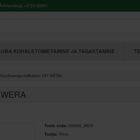
riklienditugi +3725185891
UBA KOHALETOIMETAMINE JA TAGASTAMINE
TE
Kruvikeeraja-indikaator 247 WERA
47 WERA
Toote viide:
005655_WER
Tootja:
Wera