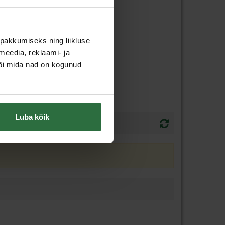
pakkumiseks ning liikluse
meedia, reklaami- ja
või mida nad on kogunud
Luba kõik