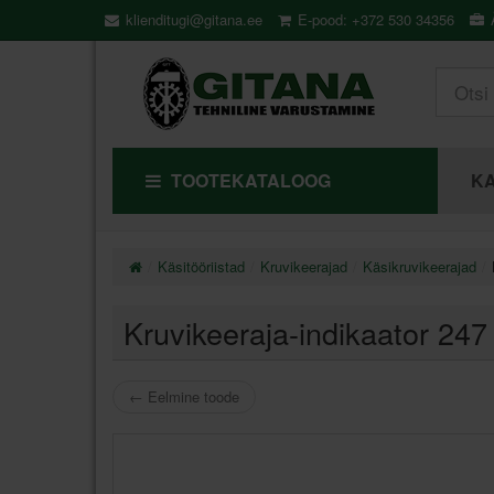
klienditugi@gitana.ee
E-pood: +372 530 34356
Ä
TOOTEKATALOOG
KA
Käsitööriistad
Kruvikeerajad
Käsikruvikeerajad
Kruvikeeraja-indikaator 2
←
Eelmine toode