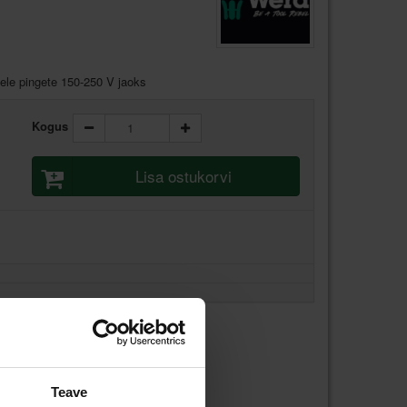
ele pingete 150-250 V jaoks
Kogus
Lisa ostukorvi
Teave