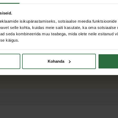
siseid.
eklaamide isikupärastamiseks, sotsiaalse meedia funktsioonide 
vet selle kohta, kuidas meie saiti kasutate, ka oma sotsiaalse 
ivad seda kombineerida muu teabega, mida olete neile esitanud 
se käigus.
Kohanda