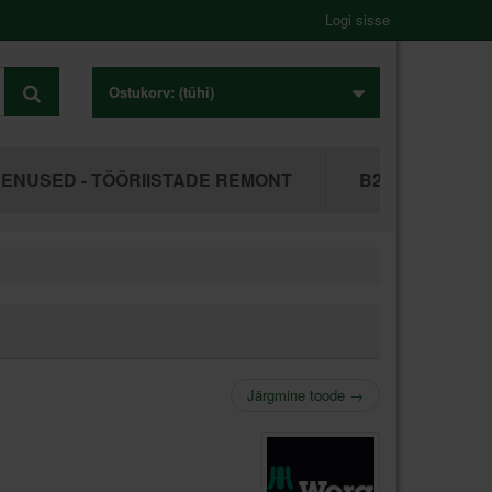
Logi sisse
Ostukorv:
(tühi)
ENUSED - TÖÖRIISTADE REMONT
B2B ÄRIKLIEN
Järgmine toode
→