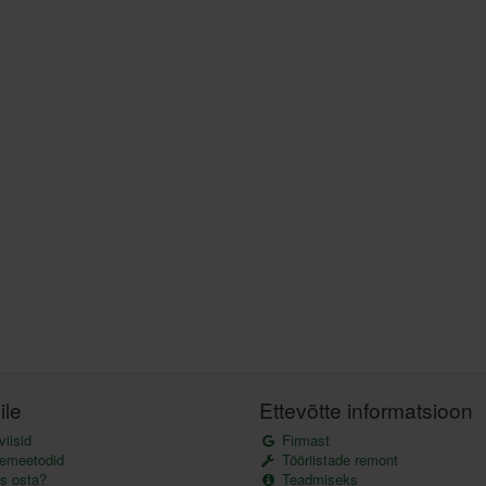
ile
Ettevõtte informatsioon
iisid
Firmast
emeetodid
Tööriistade remont
s osta?
Teadmiseks