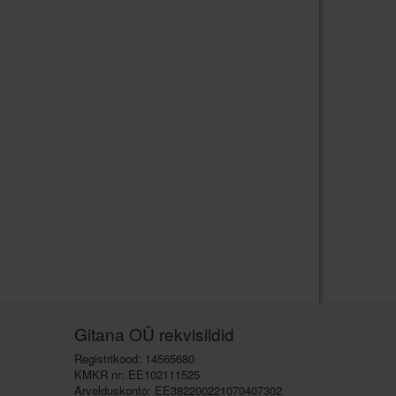
Gitana OÜ rekvisiidid
Registrikood: 14565680
KMKR nr: EE102111525
Arvelduskonto: EE382200221070407302