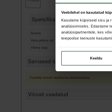
Veebilehel on kasutatud küp
Spetsifikatsioon
Kasutame küpsiseid sisu ja r
analüüsimiseks. Edastame tea
analüüsipartneritele, kes võ
Suurus
0,5x3,0 mm
teiepoolse teenuste kasutami
Varre pikkus (p)
70 mm
Võtme tüüp
Lame
Keeldu
Sarnased tooted
Toodete loendi laadimine ebaõnnestus.
Viimati vaadatud