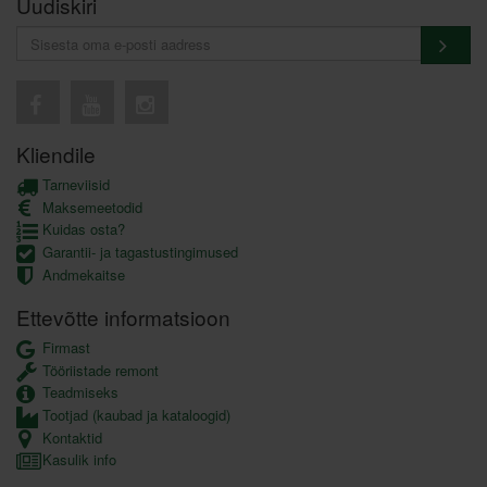
Uudiskiri
Kliendile
Tarneviisid
Maksemeetodid
Kuidas osta?
Garantii- ja tagastustingimused
Andmekaitse
Ettevõtte informatsioon
Firmast
Tööriistade remont
Teadmiseks
Tootjad (kaubad ja kataloogid)
Kontaktid
Kasulik info