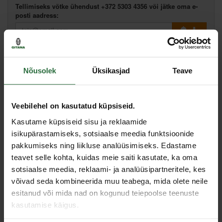
Tellimiseks võtke ühendust +372 5303 4356 või jätke oma e-
posti aadress:
Lisa võrdlusesse
Soovita hinda
Nõusolek
Üksikasjad
Teave
Veebilehel on kasutatud küpsiseid.
Spetsifikatsioon
Kasutame küpsiseid sisu ja reklaamide
isikupärastamiseks, sotsiaalse meedia funktsioonide
Toote tüüp
Komplekt
pakkumiseks ning liikluse analüüsimiseks. Edastame
teavet selle kohta, kuidas meie saiti kasutate, ka oma
Sarnased tooted
sotsiaalse meedia, reklaami- ja analüüsipartneritele, kes
võivad seda kombineerida muu teabega, mida olete neile
esitanud või mida nad on kogunud teiepoolse teenuste
Toodete loendi laadimine ebaõnnestus.
kasutamise käigus.