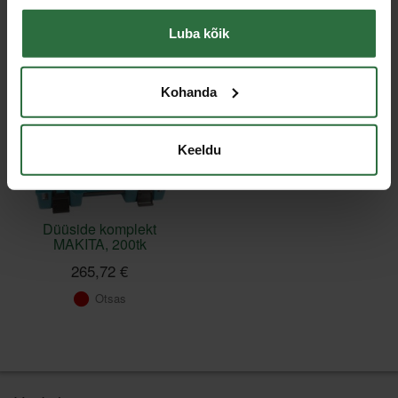
Viimati vaadatud
Luba kõik
Kohanda
Keeldu
Düüside komplekt
MAKITA, 200tk
265,72 €
Otsas