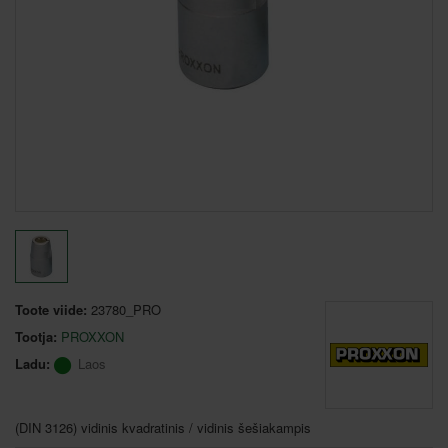
Toote viide:
23780_PRO
Tootja:
PROXXON
Ladu:
Laos
(DIN 3126) vidinis kvadratinis / vidinis šešiakampis