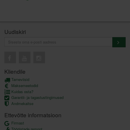
Uudiskiri
Kliendile
Tarneviisid
Maksemeetodid
Kuidas osta?
Garantii- ja tagastustingimused
Andmekaitse
Ettevõtte informatsioon
Firmast
Tööriistade remont