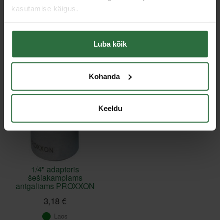
kasutamise käigus.
Toodete loendi laadimine ebaõnnestus.
Luba kõik
Viimati vaadatud
Kohanda
Keeldu
1/4" adapteris
šešiakampiams
antgaliams PROXXON
3,18 €
Laos