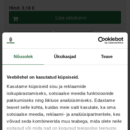
Hind:
3,18 €
Lisa ostukorvi
Lisa võrdlusesse
Soovita hinda
Nõusolek
Üksikasjad
Teave
Põhiladu, (eeldatav tarne, 2-4 tööpäeva)
Muud laod, (eeldatav tarne, 3-6 tööpäeva)
Veebilehel on kasutatud küpsiseid.
Spetsifikatsioon
Kasutame küpsiseid sisu ja reklaamide
isikupärastamiseks, sotsiaalse meedia funktsioonide
Otsiku kinnitus
1/4"
pakkumiseks ning liikluse analüüsimiseks. Edastame
Toote tüüp
Adapter
teavet selle kohta, kuidas meie saiti kasutate, ka oma
sotsiaalse meedia, reklaami- ja analüüsipartneritele, kes
Sarnased tooted
võivad seda kombineerida muu teabega, mida olete neile
esitanud või mida nad on kogunud teiepoolse teenuste