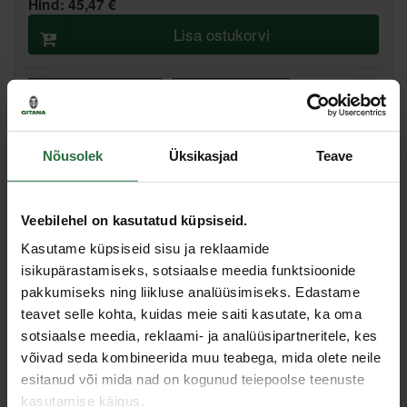
Hind:
45,47 €
Lisa ostukorvi
Lisa võrdlusesse
Soovita hinda
Nõusolek
Üksikasjad
Teave
Tallinn pood, Artelli 19, Tallinn
Põhiladu, (eeldatav tarne, 2-4 tööpäeva)
Muud laod, (eeldatav tarne, 3-6 tööpäeva)
Veebilehel on kasutatud küpsiseid.
Kasutame küpsiseid sisu ja reklaamide
Spetsifikatsioon
isikupärastamiseks, sotsiaalse meedia funktsioonide
pakkumiseks ning liikluse analüüsimiseks. Edastame
Toote tüüp
Pitskruvi puidule, klaasile, plastile
teavet selle kohta, kuidas meie saiti kasutate, ka oma
sotsiaalse meedia, reklaami- ja analüüsipartneritele, kes
Sarnased tooted
võivad seda kombineerida muu teabega, mida olete neile
esitanud või mida nad on kogunud teiepoolse teenuste
kasutamise käigus.