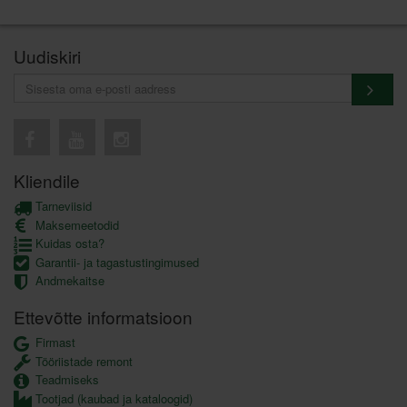
Uudiskiri
Kliendile
Tarneviisid
Maksemeetodid
Kuidas osta?
Garantii- ja tagastustingimused
Andmekaitse
Ettevõtte informatsioon
Firmast
Tööriistade remont
Teadmiseks
Tootjad (kaubad ja kataloogid)