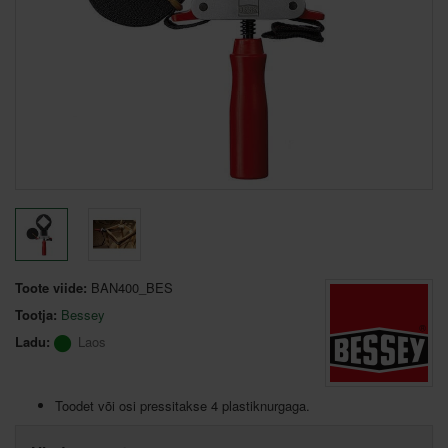
Toote viide:
BAN400_BES
Tootja:
Bessey
Ladu:
Laos
Toodet või osi pressitakse 4 plastiknurgaga.