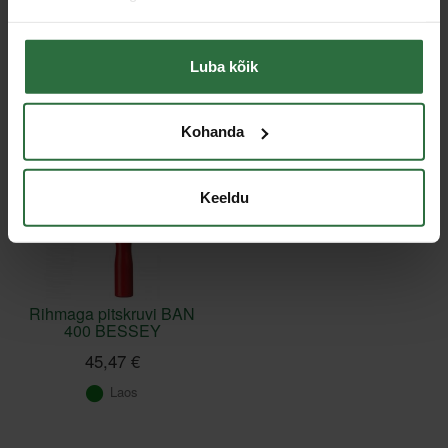
Toodete loendi laadimine ebaõnnestus.
Luba kõik
Viimati vaadatud
Kohanda
Keeldu
Rihmaga pitskruvi BAN
400 BESSEY
45,47 €
Laos