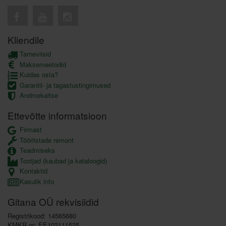
Kliendile
Tarneviisid
Maksemeetodid
Kuidas osta?
Garantii- ja tagastustingimused
Andmekaitse
Ettevõtte informatsioon
Firmast
Tööriistade remont
Teadmiseks
Tootjad (kaubad ja kataloogid)
Kontaktid
Kasulik info
Gitana OÜ rekvisiidid
Registrikood: 14565680
KMKR nr: EE102111525