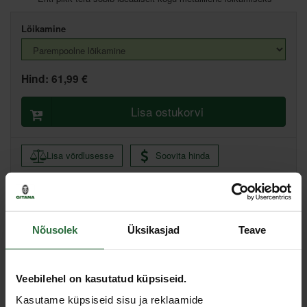
Lõikamine
Hind:
61,99 €
Lisa ostukorvi
Lisa võrdlusesse
Soovita hinda
Tallinn laod, Artelli 19, Tallinn
Põhiladu, (eeldatav tarne, 2-4 tööpäeva)
Nõusolek
Üksikasjad
Teave
Muud laod, (eeldatav tarne, 3-6 tööpäeva)
Spetsifikatsioon
Veebilehel on kasutatud küpsiseid.
Kasutame küpsiseid sisu ja reklaamide