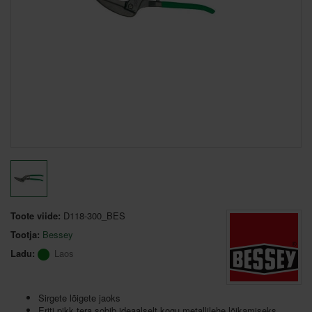
Toote viide:
D118-300_BES
Tootja:
Bessey
Ladu:
Laos
Sirgete lõigete jaoks
Eriti pikk tera sobib ideaalselt kogu metallilehe lõikamiseks