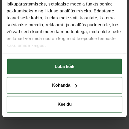
Kaal
730 g
isikupärastamiseks, sotsiaalse meedia funktsioonide
pakkumiseks ning liikluse analüüsimiseks. Edastame
Pikkus
300 mm
teavet selle kohta, kuidas meie saiti kasutate, ka oma
Lõige
Sirge
sotsiaalse meedia, reklaami- ja analüüsipartneritele, kes
Lõike tüüp
Parem
võivad seda kombineerida muu teabega, mida olete neile
Lõikamismaterjal
Teras
esitanud või mida nad on kogunud teiepoolse teenuste
Metalli paksus (600 N/mm2)
1 mm
kasutamise käigus.
Lõiketera pikkus
62 mm
Toote tüüp
Plekilõikur
Luba kõik
Sarnased tooted
Kohanda
Toodete loendi laadimine ebaõnnestus.
Keeldu
Viimati vaadatud