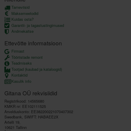
Tarneviisid
Maksemeetodid
Kuidas osta?
Garantii- ja tagastustingimused
Andmekaitse
Ettevõtte informatsioon
Firmast
Tööriistade remont
Teadmiseks
Tootjad (kaubad ja kataloogid)
Kontaktid
Kasulik info
Gitana OÜ rekvisiidid
Registrikood: 14565680
KMKR nr: EE102111525
Arvelduskonto: EE382200221070407302
Swedbank, SWIFT: HABAEE2X
Artelli 19,
10621 Tallinn