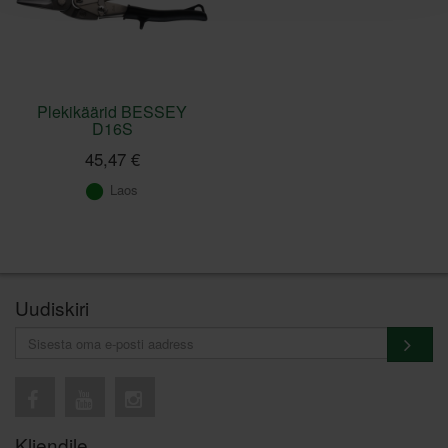
Plekikäärid BESSEY
D16S
45,47 €
Laos
Uudiskiri
Kliendile