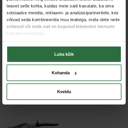
teavet selle kohta, kuidas meie saiti kasutate, ka oma
Metalli paksus (600
1,2 mm
sotsiaalse meedia, reklaami- ja analüüsipartneritele, kes
N/mm2)
võivad seda kombineerida muu teabega, mida olete neile
Lõiketera pikkus
40 mm
esitanud või mida nad on kogunud teiepoolse teenuste
Toote tüüp
Plekilõikur
kasutamise käigus.
Kogupikkus
240 mm
Sarnased tooted
Luba kõik
Toodete loendi laadimine ebaõnnestus.
Kohanda
Viimati vaadatud
Keeldu