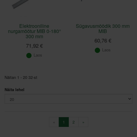
Elektrooniline
Sügavusmõõdik 300 mm
nurgamõõtur MIB 0-180°
MIB
300 mm
60,76 €
71,92 €
Laos
Laos
Näitan 1 - 20 32-st
Näita lehel
«
1
2
»