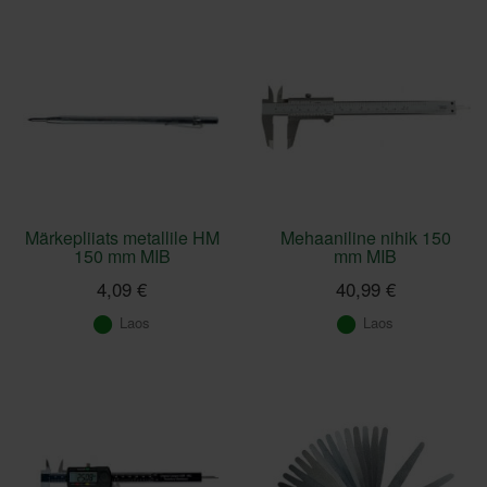
Märkepliiats metallile HM
Mehaaniline nihik 150
150 mm MIB
mm MIB
4,09 €
40,99 €
Laos
Laos