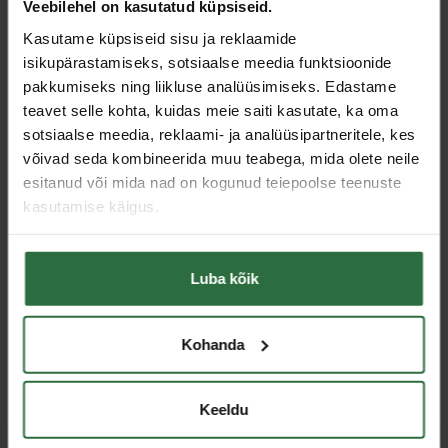
Veebilehel on kasutatud küpsiseid.
Kasutame küpsiseid sisu ja reklaamide
isikupärastamiseks, sotsiaalse meedia funktsioonide
pakkumiseks ning liikluse analüüsimiseks. Edastame
Elektrooniline nihik 200
Transpontir MIB 80x120
mm MIB
mm
teavet selle kohta, kuidas meie saiti kasutate, ka oma
sotsiaalse meedia, reklaami- ja analüüsipartneritele, kes
93,00 €
22,32 €
võivad seda kombineerida muu teabega, mida olete neile
Laos
Laos
esitanud või mida nad on kogunud teiepoolse teenuste
kasutamise käigus.
Luba kõik
Kohanda
Keeldu
Transpontir MIB 200x300
Transpontir MIB 120x150
mm
mm