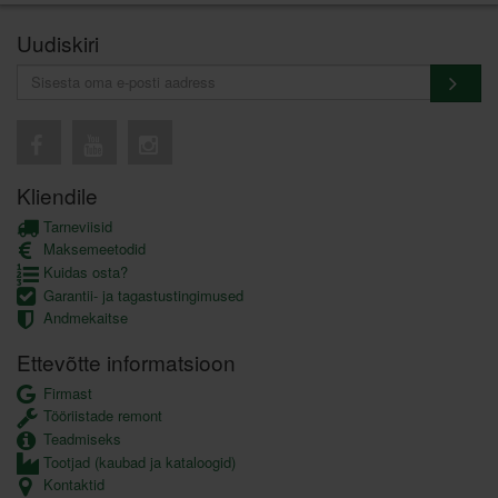
Uudiskiri
Kliendile
Tarneviisid
Maksemeetodid
Kuidas osta?
Garantii- ja tagastustingimused
Andmekaitse
Ettevõtte informatsioon
Firmast
Tööriistade remont
Teadmiseks
Tootjad (kaubad ja kataloogid)
Kontaktid