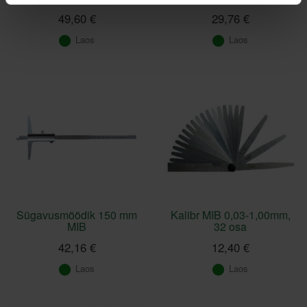
49,60 €
29,76 €
Laos
Laos
Sügavusmõõdik 150 mm
Kalibr MIB 0,03-1,00mm,
MIB
32 osa
42,16 €
12,40 €
Laos
Laos