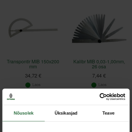
Transpontir MIB 150x200
Kalibr MIB 0,03-1,00mm,
mm
26 osa
34,72 €
7,44 €
Laos
Laos
Nõusolek
Üksikasjad
Teave